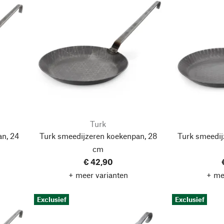
Turk
an, 24
Turk smeedijzeren koekenpan, 28
Turk smeedij
cm
€ 42,90
+ meer varianten
+ me
Exclusief
Exclusief