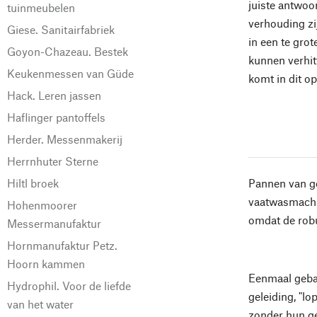
juiste antwoor
tuinmeubelen
verhouding zi
Giese. Sanitairfabriek
in een te gro
Goyon-Chazeau. Bestek
kunnen verhit
Keukenmessen van Güde
komt in dit op
Hack. Leren jassen
Haflinger pantoffels
Herder. Messenmakerij
Herrnhuter Sterne
Hiltl broek
Pannen van ge
vaatwasmachin
Hohenmoorer
omdat de robu
Messermanufaktur
Hornmanufaktur Petz.
Hoorn kammen
Eenmaal geba
Hydrophil. Voor de liefde
geleiding, "l
van het water
zonder hun ge