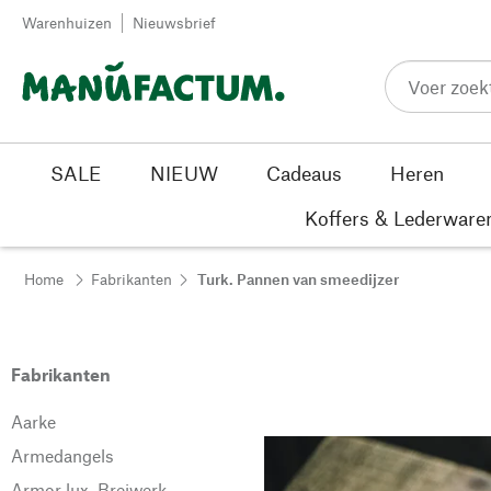
Passer au contenu
Warenhuizen
Nieuwsbrief
SALE
NIEUW
Cadeaus
Heren
Koffers & Lederware
Home
Fabrikanten
Turk. Pannen van smeedijzer
Fabrikanten
Aarke
Armedangels
Armor lux. Breiwerk