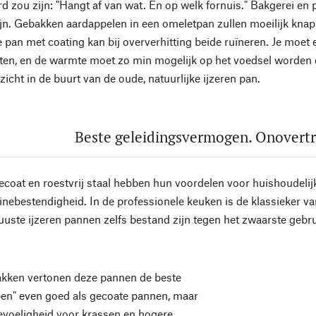
d zou zijn: "Hangt af van wat. En op welk fornuis." Bakgerei en p
jn. Gebakken aardappelen in een omeletpan zullen moeilijk knapp
te pan met coating kan bij oververhitting beide ruïneren. Je moe
ten, en de warmte moet zo min mogelijk op het voedsel worden 
zicht in de buurt van de oude, natuurlijke ijzeren pan.
Beste geleidingsvermogen. Onovert
coat en roestvrij staal hebben hun voordelen voor huishoudelijk
ebestendigheid. In de professionele keuken is de klassieker va
uste ijzeren pannen zelfs bestand zijn tegen het zwaarste gebrui
kken vertonen deze pannen de beste
open" even goed als gecoate pannen, maar
voeligheid voor krassen en hogere