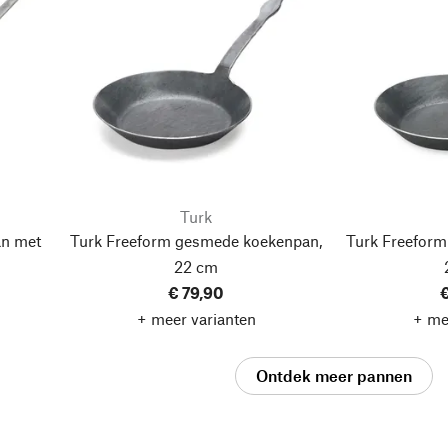
Turk
an met
Turk Freeform gesmede koekenpan,
Turk Freefor
22 cm
€ 79,90
€
+ meer varianten
+ me
Ontdek meer pannen