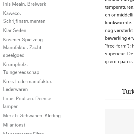
Inis Meáin. Breiwerk
temperaturen.
Kaweco.
en onmiddelli
Schrijfinstrumenten
kookwarmte. 
Klar Seifen
nog versterkt
bewerking erv
Kösener Spielzeug
"free-form")
Manufaktur. Zacht
superieur. De
speelgoed
ijzeren pan is
Krumpholz.
Tuingereedschap
Kreis Ledermanufaktur.
Lederwaren
Turk
Louis Poulsen. Deense
lampen
Merz b. Schwanen. Kleding
Milantoast
Moccamaster Filter