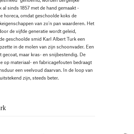
k al sinds 1857 met de hand gemaakt -
de horeca, omdat geschoolde koks de
akeigenschappen van zo'n pan waarderen. Het
 door de vijfde generatie wordt geleid,
de geschoolde smid Karl Albert Turk een
zette in de molen van zijn schoonvader. Een
et gecoat, maar kras- en snijbestendig. De
ie op materiaal- en fabricagefouten bedraagt
vensduur een veelvoud daarvan. In de loop van
itstekend zijn, steeds beter.
urk