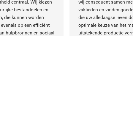
eid centraal. Wij kiezen
wij consequent samen met
urlijke bestanddelen en
vaklieden en vinden goede
n, die kunnen worden
die uw alledaagse leven d
 evenals op een efficiënt
optimale keuze van het ma
an hulpbronnen en sociaal
uitstekende productie verr
are productie.
Levering & Beta
deaubon
Verzendingskosten