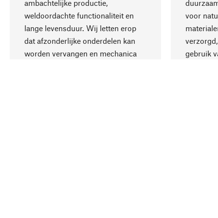
ambachtelijke productie,
duurzaamh
weldoordachte functionaliteit en
voor natu
lange levensduur. Wij letten erop
materiale
dat afzonderlijke onderdelen kan
verzorgd,
worden vervangen en mechanica
gebruik v
kan worden gerepareerd.
aanvaardb
Uw land
Nederland
Contact
Dienst
PDF ca
Bestelling, Service & Advies