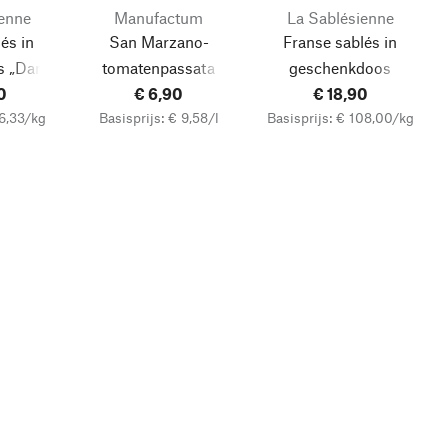
enne
Manufactum
La Sablésienne
és in
San Marzano-
Franse sablés in
s „Dans
tomatenpassata
geschenkdoos
0
oter,
€ 6,90
„Bouquet Sauvage“
€ 18,90
76,33/kg
Basisprijs: € 9,58/l
Basisprijs: € 108,00/kg
ramboos
Zoutkaramel