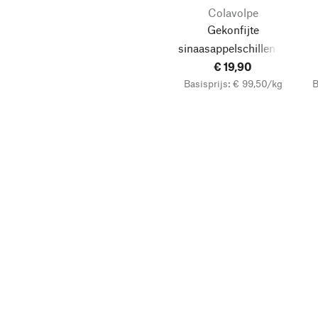
Colavolpe
Gekonfijte
sinaasappelschillen in
chocolade
€ 19,90
Basisprijs: € 99,50/kg
B