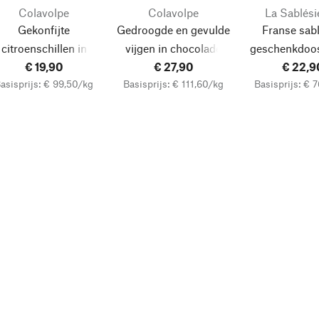
Colavolpe
Colavolpe
La Sablési
Gekonfijte
Gedroogde en gevulde
Franse sabl
citroenschillen in
vijgen in chocolade
geschenkdoo
chocolade
€ 19,90
€ 27,90
un Jardin“
€ 22,9
B
asisprijs: € 99,50/kg
Basisprijs: € 111,60/kg
Basisprijs: € 
chocolade, f