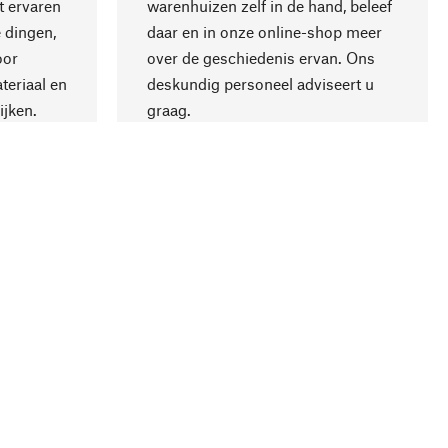
 ervaren
warenhuizen zelf in de hand, beleef
 dingen,
daar en in onze online-shop meer
Naar boven
oor
over de geschiedenis ervan. Ons
teriaal en
deskundig personeel adviseert u
ijken.
graag.
ling
Bedrijf
Over Manufactum