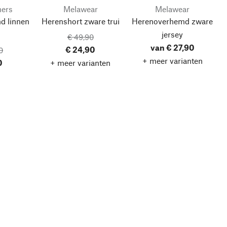
hers
Melawear
Melawear
d linnen
Herenshort zware trui
Herenoverhemd zware
jersey
€ 49,90
van € 27,90
€ 24,90
0
+ meer varianten
0
+ meer varianten