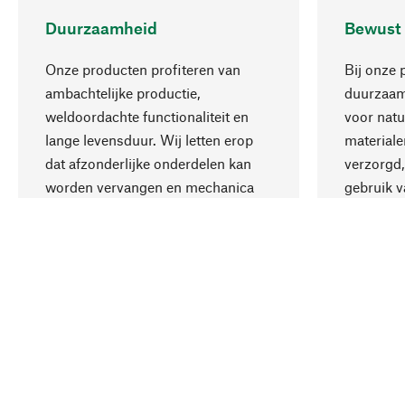
Duurzaamheid
Bewust
Onze producten profiteren van
Bij onze 
ambachtelijke productie,
duurzaamh
weldoordachte functionaliteit en
voor natu
lange levensduur. Wij letten erop
materiale
dat afzonderlijke onderdelen kan
verzorgd,
worden vervangen en mechanica
gebruik v
kan worden gerepareerd.
aanvaardb
Uw land
Nederland