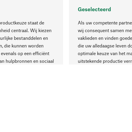
Geselecteerd
productkeuze staat de
Als uw competente partne
eid centraal. Wij kiezen
wij consequent samen met
urlijke bestanddelen en
vaklieden en vinden goede
n, die kunnen worden
die uw alledaagse leven d
 evenals op een efficiënt
optimale keuze van het ma
an hulpbronnen en sociaal
uitstekende productie verr
are productie.