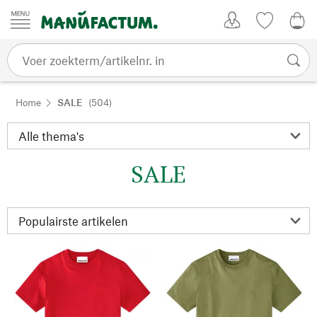
Passer au contenu
Account
Kijklijst
€ 0
Home
SALE
(504)
SALE