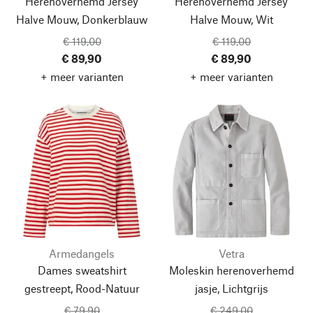
Herenoverhemd Jersey
Herenoverhemd Jersey
Halve Mouw, Donkerblauw
Halve Mouw, Wit
€ 119,00
€ 119,00
€ 89,90
€ 89,90
+ meer varianten
+ meer varianten
Armedangels
Vetra
Dames sweatshirt
Moleskin herenoverhemd
gestreept, Rood-Natuur
jasje, Lichtgrijs
€ 79,90
€ 249,00