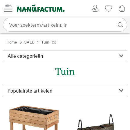
Passer au contenu
Account
Kijklijst
€ 0
Home
SALE
Tuin
(5)
Tuin