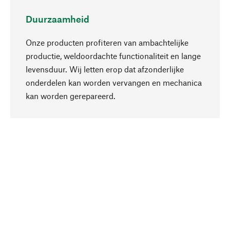
Duurzaamheid
Onze producten profiteren van ambachtelijke
productie, weldoordachte functionaliteit en lange
levensduur. Wij letten erop dat afzonderlijke
onderdelen kan worden vervangen en mechanica
Naar boven
kan worden gerepareerd.
Bewust
Bij onze productkeuze staat de duurzaamheid
centraal. Wij kiezen voor natuurlijke
bestanddelen en materialen, die kunnen worden
verzorgd, evenals op een efficiënt gebruik van
hulpbronnen en sociaal aanvaardbare productie.