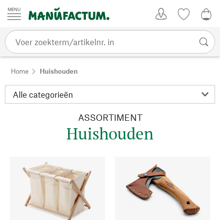
Passer au contenu
Account
Kijklijst
€ 0
Home
Huishouden
ASSORTIMENT
Huishouden