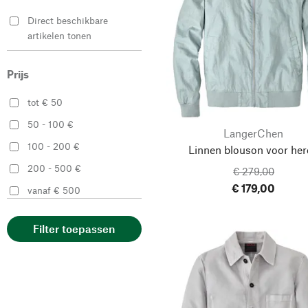
Brütting
57
58
Direct beschikbare
Castell
artikelen tonen
Diefenthal 1905
59
60
Ehm
Prijs
61
ekn footwear
62
tot € 50
EVEET
50 - 100 €
75
80
LangerChen
Flamingos Life
100 - 200 €
Linnen blouson voor her
Frank Jochims
200 - 500 €
85
90
€ 279,00
Genesis Footwear
€ 179,00
vanaf € 500
Goodsociety
95
100
Grand Step Shoes
Filter toepassen
105
Guthmann
110
Haflinger
115
120
Hannes Roether