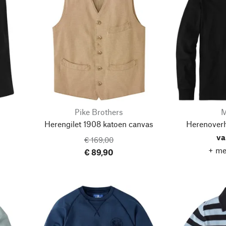
Pike Brothers
M
Herengilet 1908 katoen canvas
Herenover
va
€ 169,00
+ me
€ 89,90