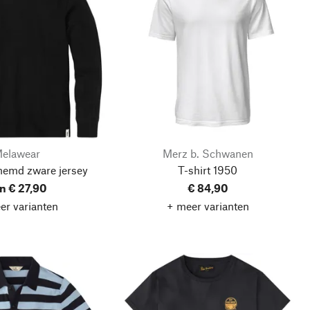
elawear
Merz b. Schwanen
hemd zware jersey
T-shirt 1950
n € 27,90
€ 84,90
er varianten
+ meer varianten