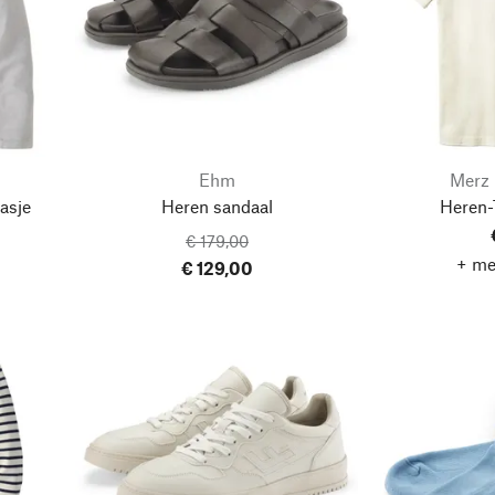
Ehm
Merz 
asje
Heren sandaal
Heren-
€ 179,00
+ me
€ 129,00