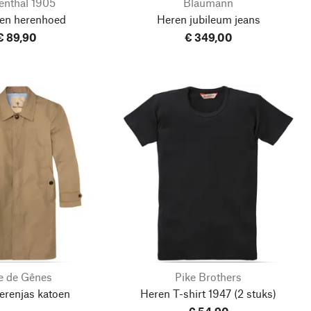
enthal 1905
Blaumann
ren herenhoed
Heren jubileum jeans
€ 89,90
€ 349,00
e de Gênes
Pike Brothers
erenjas katoen
Heren T-shirt 1947
(2 stuks)