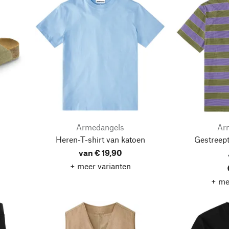
Armedangels
Ar
l
Heren-T-shirt van katoen
Gestreep
van € 19,90
+ meer varianten
+ me