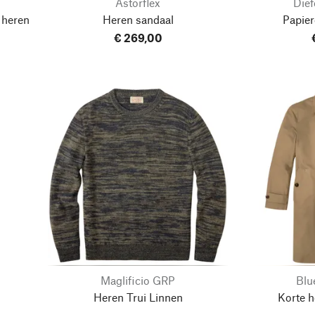
Astorflex
Dief
 heren
Heren sandaal
Papie
€ 269,00
Maglificio GRP
Blu
Heren Trui Linnen
Korte h