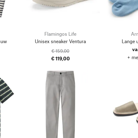
Flamingos Life
Ar
ouw
Unisex sneaker Ventura
Lange 
va
€ 159,00
+ me
€ 119,00