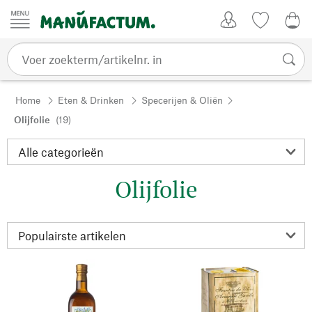
Passer au contenu
Account
Kijklijst
€ 0
Home
Eten & Drinken
Specerijen & Oliën
Olijfolie
(19)
Olijfolie