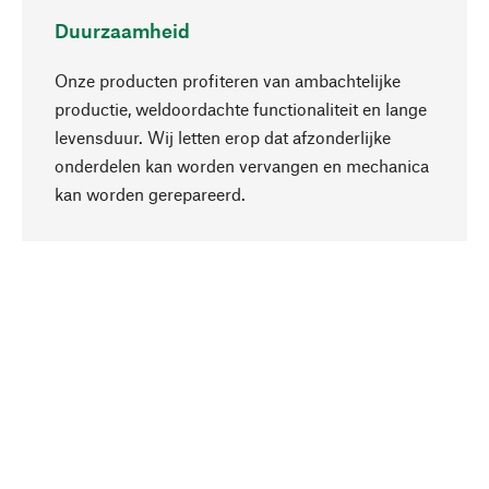
Duurzaamheid
Onze producten profiteren van ambachtelijke
productie, weldoordachte functionaliteit en lange
levensduur. Wij letten erop dat afzonderlijke
onderdelen kan worden vervangen en mechanica
Naar boven
kan worden gerepareerd.
Bewust
Bij onze productkeuze staat de duurzaamheid
centraal. Wij kiezen voor natuurlijke
bestanddelen en materialen, die kunnen worden
verzorgd, evenals op een efficiënt gebruik van
hulpbronnen en sociaal aanvaardbare productie.