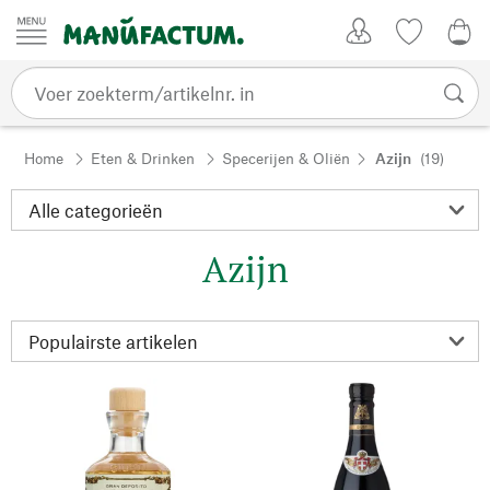
Passer au contenu
Account
Kijklijst
€ 0
Home
Eten & Drinken
Specerijen & Oliën
Azijn
(19)
Azijn