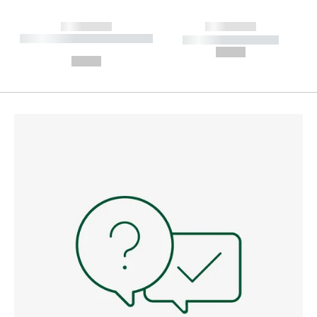
------------
------------
----------- ----------- --------
----------- -----------
---
--,-- €
--,-- €