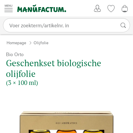
Passer au contenu
Account
Kijklijst
€ 0
Homepage
Olijfolie
Bio Orto
Geschenkset biologische
olijfolie
(3 × 100 ml)