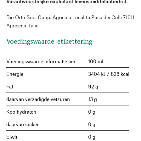
Verantwoordelijke exploitant levensmiddelenbedrijf:
Bio Orto Soc. Coop. Agricola Località Posa dei Colli 71011
Apricena Italië
Voedingswaarde-etikettering
Voedingswaarde informatie per
100 ml
Energie
3404 kJ / 828 kcal
Fat
92 g
daarvan verzadigde vetzuren
13 g
Koolhydraten
0 g
daarvan suiker
0 g
Eiwit
0 g