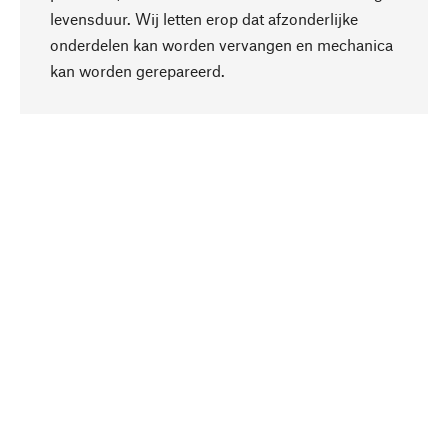
levensduur. Wij letten erop dat afzonderlijke
onderdelen kan worden vervangen en mechanica
Naar boven
kan worden gerepareerd.
Bewust
Bij onze productkeuze staat de duurzaamheid
centraal. Wij kiezen voor natuurlijke
bestanddelen en materialen, die kunnen worden
verzorgd, evenals op een efficiënt gebruik van
hulpbronnen en sociaal aanvaardbare productie.
Geselecteerd