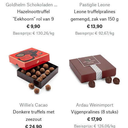
Goldhelm Schokoladen Manufaktur
Pastiglie Leone
Hazelnoottruffel
Leone truffelpralines
"Eekhoorn" rol van 9
gemengd, zak van 150 g
€ 9,90
€ 13,90
Basisprijs: € 130,26/kg
Basisprijs: € 92,67/kg
Willie’s Cacao
Ardau Weinimport
Donkere truffels met
Vijgenpralines
(8 stuks)
zeezout
€ 17,90
Basisprijs: € 126,06/kg
€ 24,90