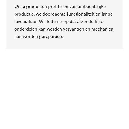
Onze producten profiteren van ambachtelijke
productie, weldoordachte functionaliteit en lange
levensduur. Wij letten erop dat afzonderlijke
onderdelen kan worden vervangen en mechanica
Naar boven
kan worden gerepareerd.
Bewust
Bij onze productkeuze staat de duurzaamheid
centraal. Wij kiezen voor natuurlijke
bestanddelen en materialen, die kunnen worden
verzorgd, evenals op een efficiënt gebruik van
hulpbronnen en sociaal aanvaardbare productie.