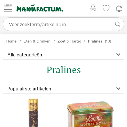
Passer au contenu
Account
Kijklijst
€ 0
Home
Eten & Drinken
Zoet & Hartig
Pralines
(19)
Pralines