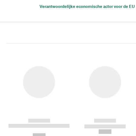
Verantwoordelijke economische actor voor de EU
------------
------------
----------- ----------- ----------
----------- -----------
-
--,-- €
--,-- €