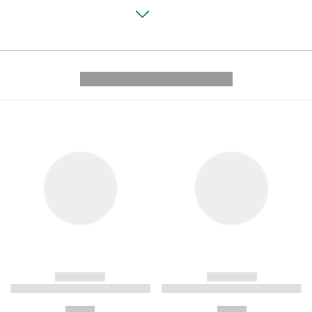
---------- --------------
------------
------------
----------- ----------- ----------
----------- ----------- ----------
-
-
--,-- €
--,-- €