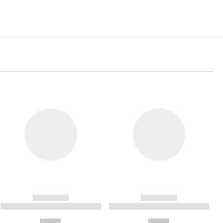
------------
------------
----------- ----------- ----------
----------- ----------- ----------
- -----------
-
--,-- €
--,-- €