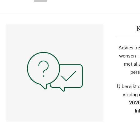
K
Advies, r
wensen - 
met al
pers
U bereikt 
vrijdag
2626
in