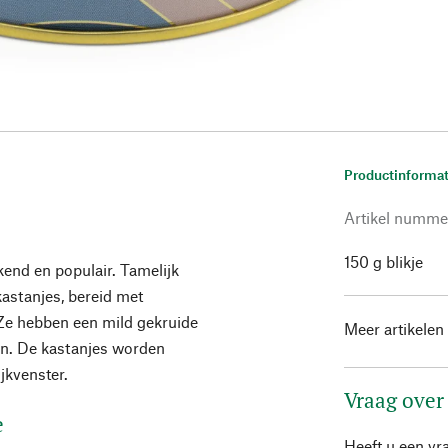
Productinformat
Artikel numme
150 g blikje
kend en populair. Tamelijk
 kastanjes, bereid met
 Ze hebben een mild gekruide
Meer artikelen
en. De kastanjes worden
jkvenster.
Vraag over
e
Heeft u een vr