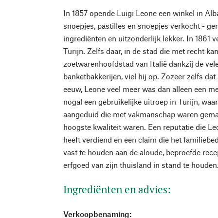
In 1857 opende Luigi Leone een winkel in Alba
snoepjes, pastilles en snoepjes verkocht - ge
ingrediënten en uitzonderlijk lekker. In 1861 ve
Turijn. Zelfs daar, in de stad die met recht 
zoetwarenhoofdstad van Italië dankzij de vele
banketbakkerijen, viel hij op. Zozeer zelfs da
eeuw, Leone veel meer was dan alleen een m
nogal een gebruikelijke uitroep in Turijn, w
aangeduid die met vakmanschap waren gemaa
hoogste kwaliteit waren. Een reputatie die L
heeft verdiend en een claim die het familiebed
vast te houden aan de aloude, beproefde recep
erfgoed van zijn thuisland in stand te houden
Ingrediënten en advies:
Verkoopbenaming: