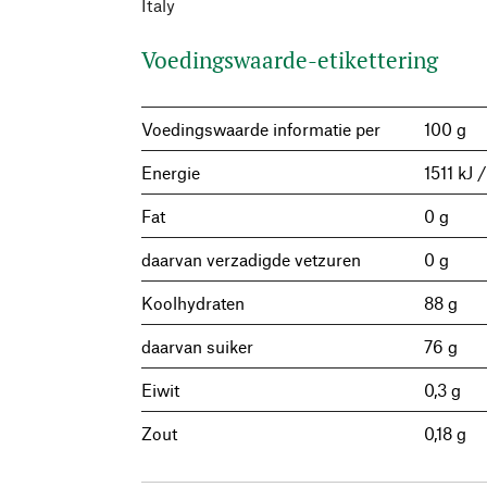
Italy
Voedingswaarde-etikettering
Voedingswaarde informatie per
100 g
Energie
1511 kJ 
Fat
0 g
daarvan verzadigde vetzuren
0 g
Koolhydraten
88 g
daarvan suiker
76 g
Eiwit
0,3 g
Zout
0,18 g