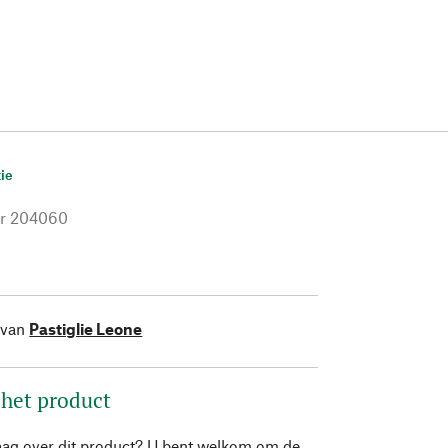
ie
r
204060
 van
Pastiglie Leone
 het product
aag over dit product? U bent welkom om de