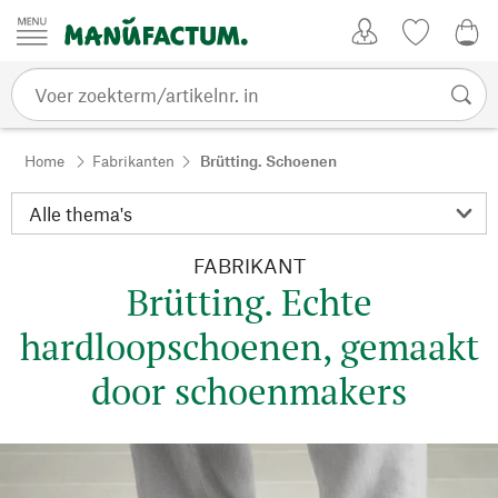
Passer au contenu
Account
Kijklijst
€ 0
Home
Fabrikanten
Brütting. Schoenen
FABRIKANT
Brütting. Echte
hardloopschoenen, gemaakt
door schoenmakers