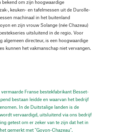
en bekend om zijn hoogwaardige
ak-, keuken- en tafelmessen uit de Durolle-
 messen machinaal in het buitenland
 Goyon en zijn vrouw Solange (née Chazeau)
stekseries uitsluitend in de regio. Voor
dig algemeen directeur, is een hoogwaardige
hines kunnen het vakmanschap niet vervangen.
vermaarde Franse bestekfabrikant Besset-
lapend bestaan leidde en waarvan het bedrijf
nomen. In de Duitstalige landen is de
rdt vervaardigd, uitsluitend via ons bedrijf
g getest om er zeker van te zijn dat het in
t het gemerkt met "Goyon-Chazeau".