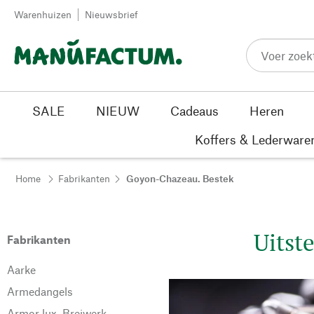
Passer au contenu
Warenhuizen
Nieuwsbrief
SALE
NIEUW
Cadeaus
Heren
Koffers & Lederware
Home
Fabrikanten
Goyon-Chazeau. Bestek
Uitst
Fabrikanten
Aarke
Armedangels
Armor lux. Breiwerk