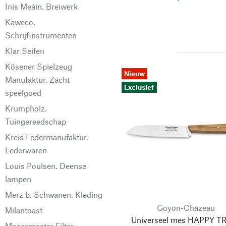
Inis Meáin. Breiwerk
Kaweco.
Schrijfinstrumenten
Klar Seifen
Kösener Spielzeug
Nieuw
Manufaktur. Zacht
Exclusief
speelgoed
Krumpholz.
Tuingereedschap
Kreis Ledermanufaktur.
Lederwaren
Louis Poulsen. Deense
lampen
Merz b. Schwanen. Kleding
Goyon-Chazeau
Milantoast
Universeel mes HAPPY T
Moccamaster Filter