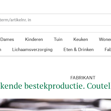
Dames
Kinderen
Tuin
Keuken
Wone
n
Lichaamsverzorging
Eten & Drinken
Fab
FABRIKANT
ekende bestekproductie. Coute