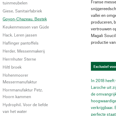
Franse messe
tuinmeubelen
snijgereedsch
Giese. Sanitairfabriek
vallei en omge
Goyon-Chazeau. Bestek
produceren, b
Keukenmessen van Güde
vertrouwen op
Hack. Leren jassen
Magali Soucil
productie van
Haflinger pantoffels
Herder. Messenmakerij
Herrnhuter Sterne
Exclusief vo
Hiltl broek
Hohenmoorer
In 2018 heef
Messermanufaktur
Laroche uit z
Hornmanufaktur Petz.
de omvangrijk
Hoorn kammen
hoogwaardige 
Hydrophil. Voor de liefde
verkrijgbaar.
van het water
perfecte staa