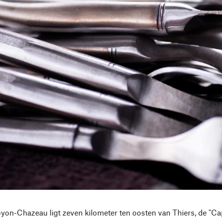
yon-Chazeau ligt zeven kilometer ten oosten van Thiers, de "Capit