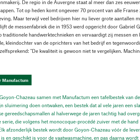
nmakerij. De regio in de Auvergne staat al meer dan zes eeuw
appen. Tot op heden komt ongeveer 70 procent van alle Franse z
ving. Maar terwijl veel bedrijven hier nu liever grote aantallen
lijft de messenfabriek die in 1953 werd opgericht door Gabriel
 traditionele handwerktechnieken en vervaardigt zij messen en be
le, kleindochter van de oprichters van het bedrijf en tegenwoor
zelfsprekend: "De kwaliteit is gewoon niet te vergelijken. Mac
or Manufactum
t Goyon-Chazeau samen met Manufactum een tafelbestek van de 
ijn sluimering doen ontwaken, een bestek dat al vele jaren een s
e gereedschapsmallen al halverwege de jaren tachtig had overge
serie, die volgens het monocoque-procédé zuiver met de hand wo
 Elk afzonderlijk bestek wordt door Goyon-Chazeau vóór de leverin
t is en geschikt is voor de vaatwasmachine, en pas daarna word