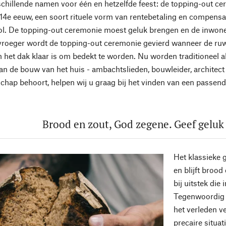
chillende namen voor één en hetzelfde feest: de topping-out cer
e 14e eeuw, een soort rituele vorm van rentebetaling en compensat
ol. De topping-out ceremonie moest geluk brengen en de inwon
 vroeger wordt de topping-out ceremonie gevierd wanneer de ruw
en het dak klaar is om bedekt te worden. Nu worden traditioneel a
n de bouw van het huis - ambachtslieden, bouwleider, architect en
schap behoort, helpen wij u graag bij het vinden van een passen
Brood en zout, God zegene. Geef geluk
Het klassieke 
en blijft broo
bij uitstek di
Tegenwoordig h
het verleden v
precaire situa