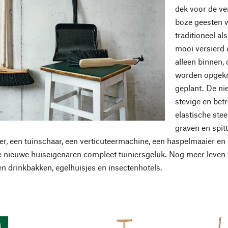
dek voor de v
boze geesten 
traditioneel a
mooi versierd 
alleen binnen, 
worden opgekn
geplant. De ni
stevige en be
elastische stee
graven en spit
ter, een tuinschaar, een verticuteermachine, een haspelmaaier en
 nieuwe huiseigenaren compleet tuiniersgeluk. Nog meer leven w
en drinkbakken, egelhuisjes en insectenhotels.