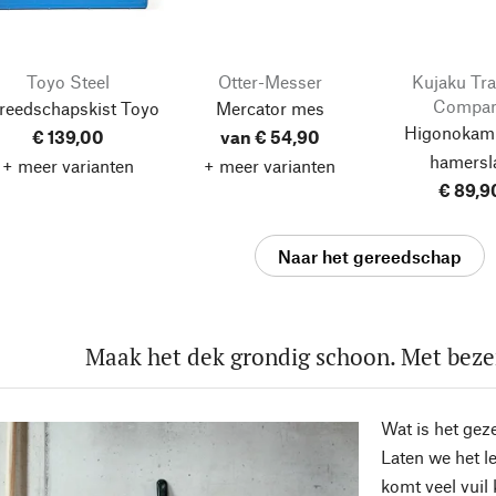
Toyo Steel
Otter-Messer
Kujaku Tra
Compa
reedschapskist Toyo
Mercator mes
Higonokam
€ 139,00
van € 54,90
hamersl
+ meer varianten
+ meer varianten
€ 89,9
Naar het gereedschap
Maak het dek grondig schoon. Met beze
Wat is het ge
Laten we het l
komt veel vuil