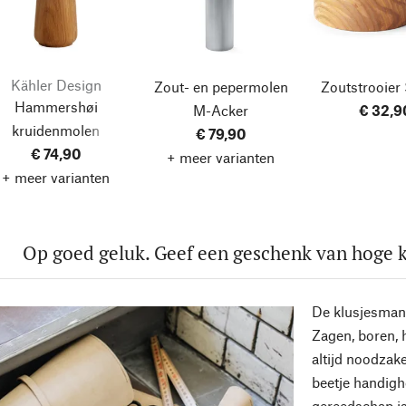
Kähler Design
Zout- en pepermolen
Zoutstrooier 
Hammershøi
M-Acker
€ 32,9
kruidenmolen
€ 79,90
€ 74,90
+ meer varianten
+ meer varianten
Op goed geluk. Geef een geschenk van hoge k
De klusjesman
Zagen, boren, h
altijd noodzake
beetje handig
gereedschap is