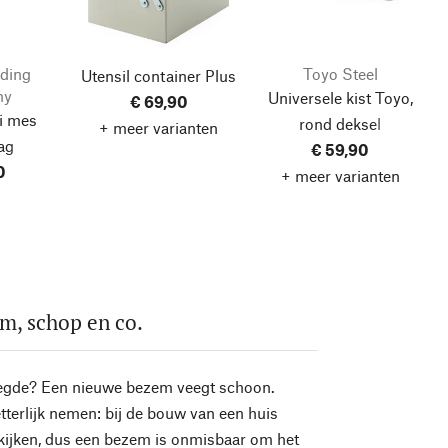
ding
Toyo Steel
Utensil container Plus
ny
Universele kist Toyo,
€ 69,90
i mes
rond deksel
+ meer varianten
ag
€ 59,90
0
+ meer varianten
m, schop en co.
zegde? Een nieuwe bezem veegt schoon.
etterlijk nemen: bij de bouw van een huis
 kijken, dus een bezem is onmisbaar om het