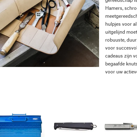
Hamers, schroe
meetgereedscha
hulpjes voor a
uitgelijnd moe
robuuste, duu
voor succesvol
cadeaus zijn vo
begaafde knut
voor uw actiev