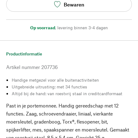
Bewaren
Op voorraad
,
levering binnen 3-4 dagen
Productinformatie
Artikel nummer
207736
Handige metgezel voor alle buitenactiviteiten
Uitgebreide uitrusting: met 34 functies
Altijd bij de hand: van roestvrij staal in creditcardformaat
Past in je portemonnee. Handig gereedschap met 12
functies. Zaag, schroevendraaier, liniaal, vierkante
moersleutel, gradenboog, Torx®, flesopener, bit,
spijkerlifter, mes, spaakspanner en moersleutel. Gemaakt
van roestvrij staal. 8,5 × 5,4 cm. Gewicht 35 g.