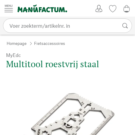
Passer au contenu
Account
Kijklijst
€ 0
Homepage
Fietsaccessoires
MyEdc
Multitool roestvrij staal