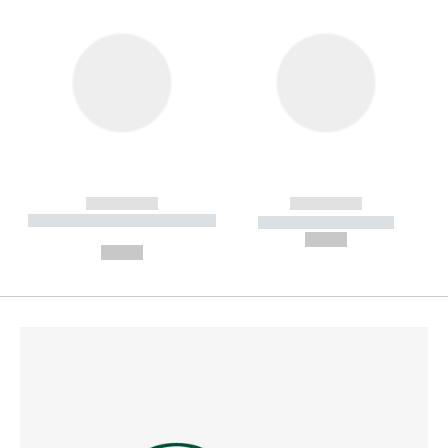
------------
------------
----------- ----------- --------
----------- -----------
---
--,-- €
--,-- €