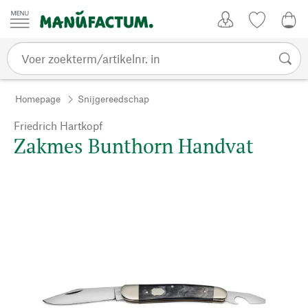
Passer au contenu
Account
Kijklijst
€ 0
Homepage
Snijgereedschap
Friedrich Hartkopf
Zakmes Bunthorn Handvat