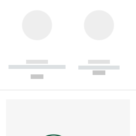
------------
------------
----------- ----------- --------
----------- -----------
---
--,-- €
--,-- €