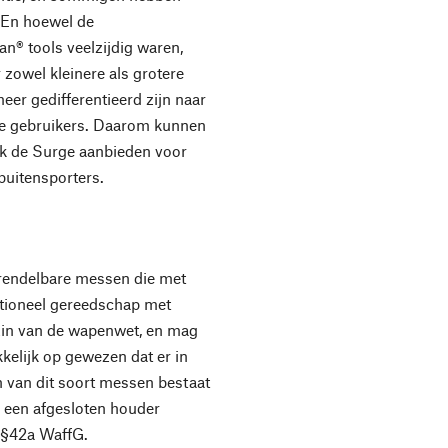
n. En hoewel de
n® tools veelzijdig waren,
 zowel kleinere als grotere
er gedifferentieerd zijn naar
de gebruikers. Daarom kunnen
ok de Surge aanbieden voor
buitensporters.
grendelbare messen die met
tioneel gereedschap met
zin van de wapenwet, en mag
kkelijk op gewezen dat er in
 van dit soort messen bestaat
in een afgesloten houder
 §42a WaffG.