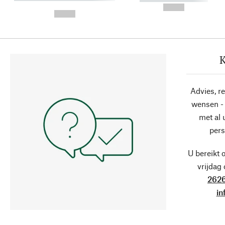
-
--,-- €
--,-- €
K
Advies, r
wensen - 
met al
pers
U bereikt 
vrijdag
2626
in