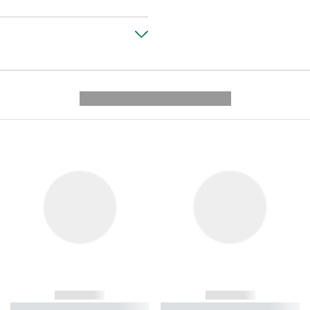
---------- --------------
------------
------------
----------- ----------- ----------
----------- ----------- ----------