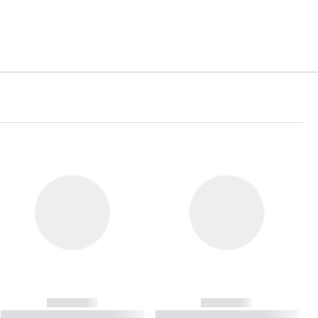
------------
------------
----------- ----------- ----------
----------- ----------- ----------