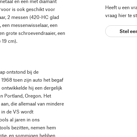
f metaal en een met diamant
Heeft u een vr
ervoor is ook geschikt voor
vraag hier te 
aar, 2 messen (420-HC glad
, een messenwisselaar, een
Stel ee
een grote schroevendraaier, een
e 19 cm).
ap ontstond bij de
1968 toen zijn auto het begaf
 ontwikkelde hij een dergelijk
in Portland, Oregon. Het
 aan, die allemaal van mindere
ds in de VS wordt
ls al jaren in ons
tools bezitten, nemen hem
kantie, en sommigen hebben