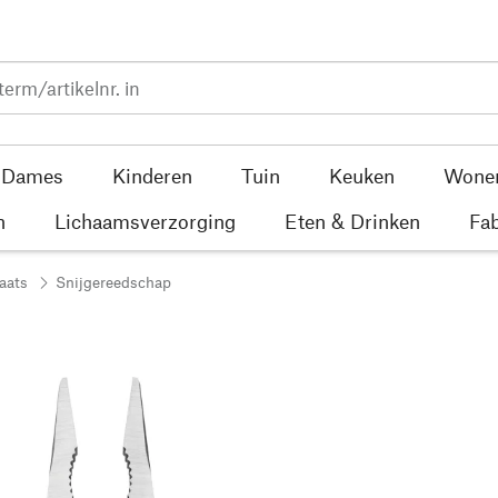
Dames
Kinderen
Tuin
Keuken
Wone
n
Lichaamsverzorging
Eten & Drinken
Fab
aats
Snijgereedschap