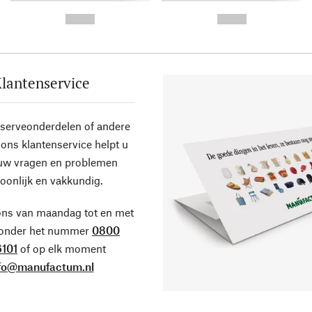
-
-
--,-- €
--,-- €
lantenservice
eserveonderdelen of andere
ons klantenservice helpt u
 uw vragen en problemen
oonlijk en vakkundig.
ons van maandag tot en met
 onder het nummer
0800
101
of op elk moment
fo@manufactum.nl