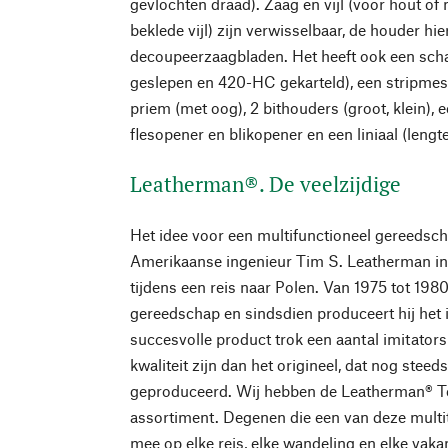
gevlochten draad). Zaag en vijl (voor hout o
beklede vijl) zijn verwisselbaar, de houder hi
decoupeerzaagbladen. Het heeft ook een sch
geslepen en 420-HC gekarteld), een stripmes
priem (met oog), 2 bithouders (groot, klein), 
flesopener en blikopener en een liniaal (lengt
Leatherman®. De veelzijdige
Het idee voor een multifunctioneel gereedsch
Amerikaanse ingenieur Tim S. Leatherman in 
tijdens een reis naar Polen. Van 1975 tot 1980
gereedschap en sindsdien produceert hij het 
succesvolle product trok een aantal imitators
kwaliteit zijn dan het origineel, dat nog stee
geproduceerd. Wij hebben de Leatherman® Too
assortiment. Degenen die een van deze multi
mee op elke reis, elke wandeling en elke va