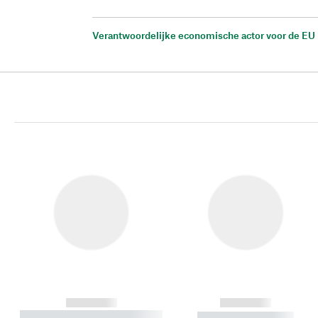
Verantwoordelijke economische actor voor de EU
------------
------------
----------- ----------- ----------
----------- -----------