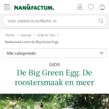
Passer au contenu
Account
Kijklijst
€ 0
Home
Journal
Gids & Tips
Barbecueën met de Big Green Egg
GIDS
De Big Green Egg. De
roostersmaak en meer