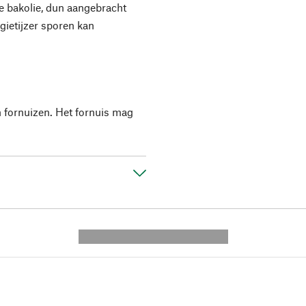
e bakolie, dun aangebracht
gietijzer sporen kan
n fornuizen. Het fornuis mag
---------- --------------