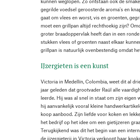
kunnen weglopen. Zo ontstaan ook de smakelij
gegrilde voedsel geroosterde aroma's en knap
gaat om vlees en worst, vis en groenten, geg
moet een grillpan altijd rechthoekig zijn? Om
groter braadoppervlak heeft dan in een ronde
stukken vlees of groenten naast elkaar kunn
grillpan is natuurlijk ovenbestendig omdat het
IJzergieten is een kunst
Victoria in Medellín, Colombia, weet dit al dri
jaar geleden dat grootvader Raúl alle vaardig
leerde. Hij was al snel in staat om zijn eigen 
hij aanvankelijk vooral kleine handwerkartikel
koop aanbood. Zijn liefde voor koken en lekke
het bedrijf op het idee om een gietijzeren gr
Terugkijkend was dit het begin van een inter
de ijzergieterij in Victoria verkoopt haar koo