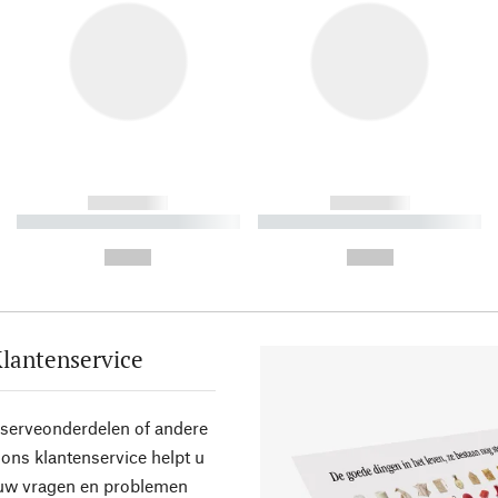
------------
------------
----------- ----------- ----------
----------- ----------- ----------
-
-
--,-- €
--,-- €
lantenservice
eserveonderdelen of andere
ons klantenservice helpt u
 uw vragen en problemen