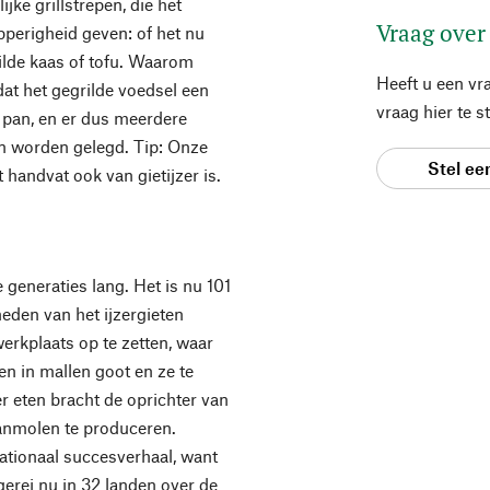
ke grillstrepen, die het
Vraag over
perigheid geven: of het nu
rilde kaas of tofu. Waarom
Heeft u een vr
dat het gegrilde voedsel een
vraag hier te 
 pan, en er dus meerdere
en worden gelegd. Tip: Onze
Stel ee
 handvat ook van gietijzer is.
e generaties lang. Het is nu 101
heden van het ijzergieten
werkplaats op te zetten, waar
en in mallen goot en ze te
r eten bracht de oprichter van
aanmolen te produceren.
nationaal succesverhaal, want
kgerei nu in 32 landen over de