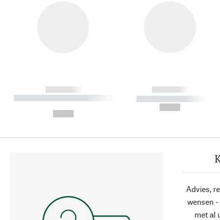
------------
------------
----------- ----------- ----------
----------- -----------
-
--,-- €
--,-- €
K
Advies, r
wensen - 
met al