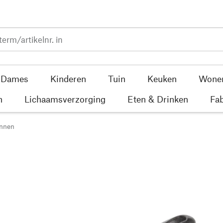
Dames
Kinderen
Tuin
Keuken
Wone
n
Lichaamsverzorging
Eten & Drinken
Fab
annen