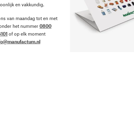
oonlijk en vakkundig.
ons van maandag tot en met
 onder het nummer
0800
101
of op elk moment
fo@manufactum.nl