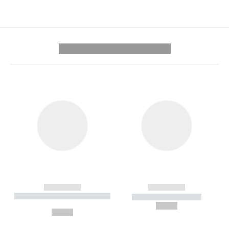
---------- --------------
------------
------------
----------- ----------- --------
----------- -----------
---
--,-- €
--,-- €