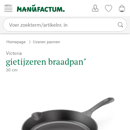
Passer au contenu
Account
Kijklijst
€ 0
Homepage
IJzeren pannen
Victoria
gietijzeren braadpan"
30 cm