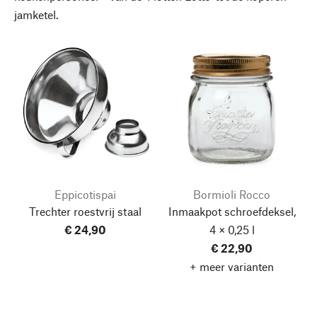
jamketel.
Eppicotispai
Bormioli Rocco
Trechter roestvrij staal
Inmaakpot schroefdeksel,
€ 24,90
4 × 0,25 l
€ 22,90
+ meer varianten