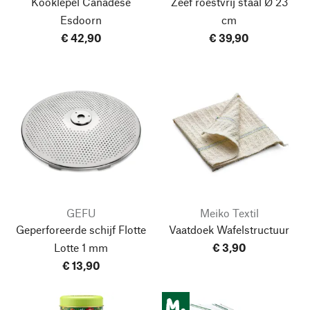
Kooklepel Canadese
Zeef roestvrij staal
Ø 23
Esdoorn
cm
€ 42,90
€ 39,90
GEFU
Meiko Textil
Geperforeerde schijf Flotte
Vaatdoek Wafelstructuur
Lotte
1 mm
€ 3,90
€ 13,90