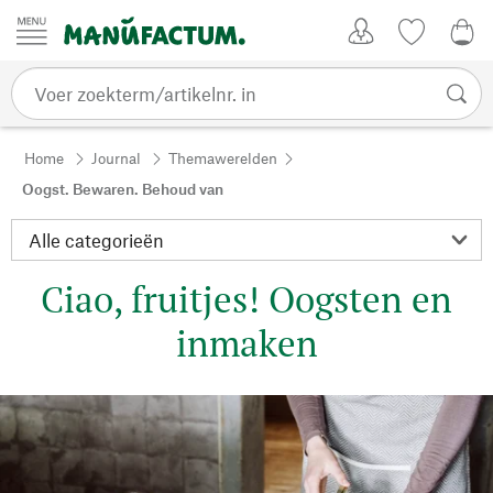
Passer au contenu
Account
Kijklijst
€ 0
Home
Journal
Themawerelden
Oogst. Bewaren. Behoud van
Ciao, fruitjes! Oogsten en
inmaken