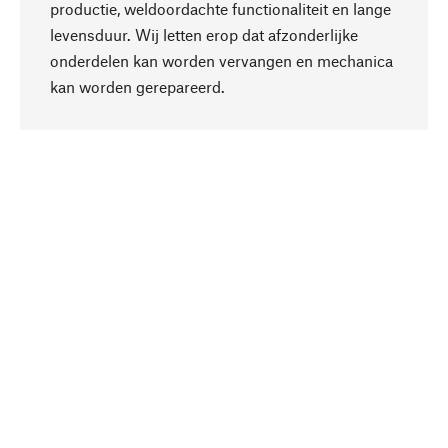
productie, weldoordachte functionaliteit en lange
levensduur. Wij letten erop dat afzonderlijke
onderdelen kan worden vervangen en mechanica
Naar boven
kan worden gerepareerd.
Bewust
Bij onze productkeuze staat de duurzaamheid
centraal. Wij kiezen voor natuurlijke
bestanddelen en materialen, die kunnen worden
verzorgd, evenals op een efficiënt gebruik van
hulpbronnen en sociaal aanvaardbare productie.