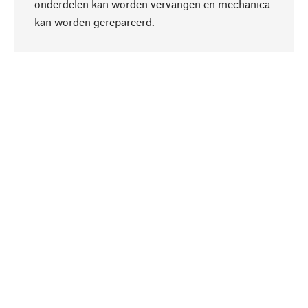
onderdelen kan worden vervangen en mechanica
Naar boven
kan worden gerepareerd.
Bewust
Bij onze productkeuze staat de duurzaamheid
centraal. Wij kiezen voor natuurlijke
bestanddelen en materialen, die kunnen worden
verzorgd, evenals op een efficiënt gebruik van
hulpbronnen en sociaal aanvaardbare productie.
Geselecteerd
Als uw competente partner werken wij