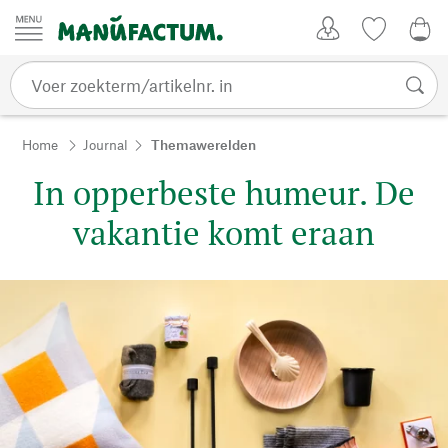
Passer au contenu
Account
Kijklijst
€ 0
Home
Journal
Themawerelden
In opperbeste humeur. De
vakantie komt eraan