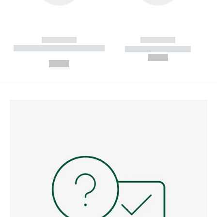
------------
------------
----------- ----------- --------
----------- -----------
---
--,-- €
--,-- €