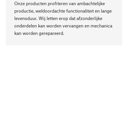
Onze producten profiteren van ambachtelijke
productie, weldoordachte functionaliteit en lange
levensduur. Wij letten erop dat afzonderlijke
onderdelen kan worden vervangen en mechanica
Naar boven
kan worden gerepareerd.
Bewust
Bij onze productkeuze staat de duurzaamheid
centraal. Wij kiezen voor natuurlijke
bestanddelen en materialen, die kunnen worden
verzorgd, evenals op een efficiënt gebruik van
hulpbronnen en sociaal aanvaardbare productie.