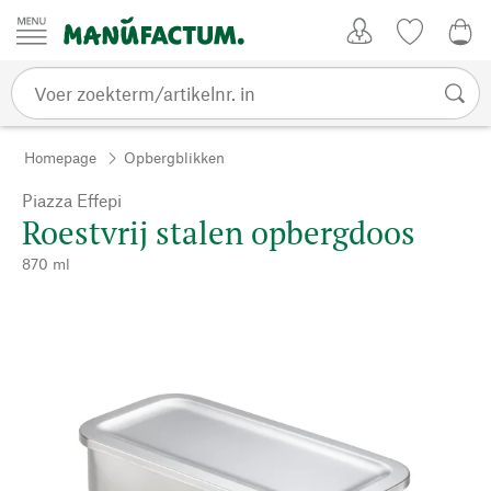
Passer au contenu
Account
Kijklijst
€ 0
Homepage
Opbergblikken
Piazza Effepi
Roestvrij stalen opbergdoos
870 ml