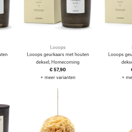
Looops
uten
Looops geurkaars met houten
Looops geu
deksel, Homecoming
dekse
€ 57,90
+ meer varianten
+ me