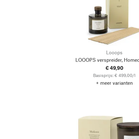
The Olphactory
Waldweihrauch vom
Bregahof
Looops
LOOOPS verspreider, Home
€ 49,90
Basisprijs: € 499,00/l
+ meer varianten