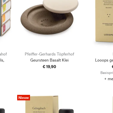
ahof
Pfeiffer-Gerhards Töpferhof
ls,
Geursteen Basalt Klei
Looops ge
€ 19,90
Basispri
+ me
Nieuw