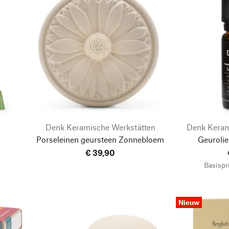
Denk Keramische Werkstätten
Denk Keram
Porseleinen geursteen Zonnebloem
Geuroli
€ 39,90
Basispri
Nieuw