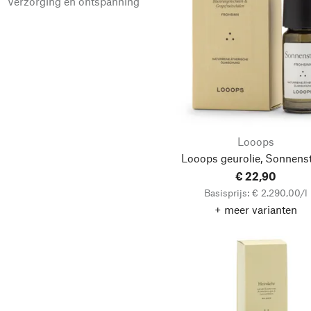
Verzorging en ontspanning
Kneisz Design
Looops
Manufactum
Munio Candela
Oskari
Panier des Sens
Looops
Papier d’Arménie
Looops geurolie, Sonnens
Pfeiffer-Gerhards
€ 22,90
Töpferhof
Basisprijs: € 2.290,00/l
Prestige de Menton
+ meer varianten
Saico GmbH Seiffen
SAS Laboratoire Aimee
Sensatonics
Terrible Twins