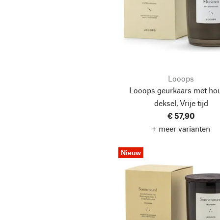
Looops
Looops geurkaars met ho
deksel, Vrije tijd
€ 57,90
+ meer varianten
Nieuw