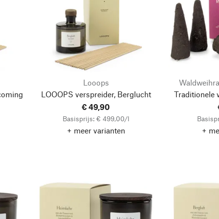
Looops
Waldweihra
coming
LOOOPS verspreider, Berglucht
Traditionele 
€ 49,90
Basisprijs: € 499,00/l
Basispr
+ meer varianten
+ me