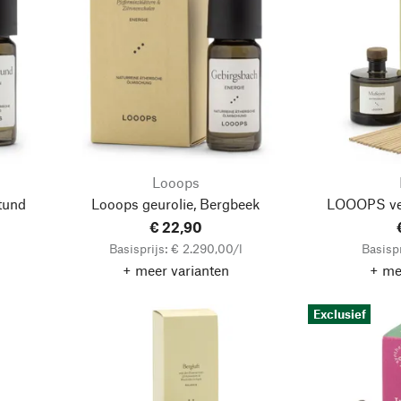
Looops
tund
Looops geurolie, Bergbeek
LOOOPS vers
€ 22,90
Basisprijs: € 2.290,00/l
Basispr
+ meer varianten
+ me
Exclusief