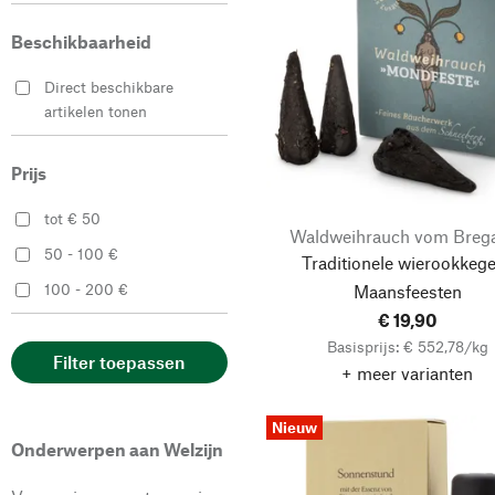
Denk Keramische
Beschikbaarheid
Werkstätten
designimdorf
Direct beschikbare
artikelen tonen
Diederich/Moustakidis
Dorothee Lehnen
Prijs
Erzgebirgische
Volkskunst Richard
tot € 50
Waldweihrauch vom Breg
Glässer
50 - 100 €
Traditionele wierookkege
Feldkircher
100 - 200 €
Maansfeesten
flora perpetua
€ 19,90
Basisprijs: € 552,78/kg
hibi
Filter toepassen
+ meer varianten
Huss
Kerzenfarm Hahn
Nieuw
Onderwerpen aan Welzijn
Kilwing Weihrauch-
Manufaktur