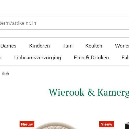
Dames
Kinderen
Tuin
Keuken
Wone
n
Lichaamsverzorging
Eten & Drinken
Fab
(89)
Wierook & Kamerg
Nieuw
Nieuw