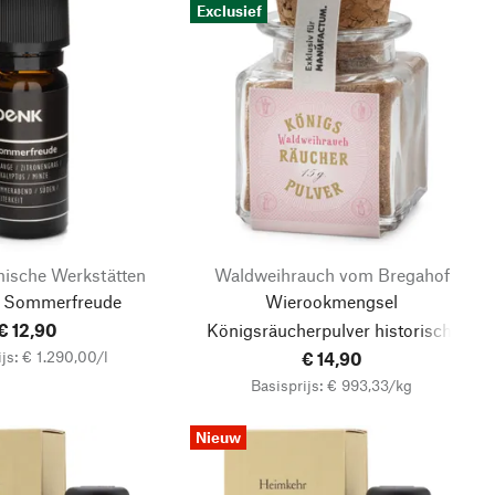
Exclusief
ische Werkstätten
Waldweihrauch vom Bregahof
e Sommerfreude
Wierookmengsel
€ 12,90
Königsräucherpulver historisch"
js: € 1.290,00/l
€ 14,90
Basisprijs: € 993,33/kg
Nieuw