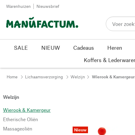
Passer au contenu
Warenhuizen
Nieuwsbrief
SALE
NIEUW
Cadeaus
Heren
Koffers & Lederware
Home
Lichaamsverzorging
Welzijn
Wierook & Kamergeur
Welzijn
Wierook & Kamergeur
Etherische Oliën
Massageoliën
Nieuw