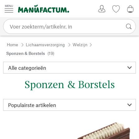
Passer au contenu
Account
Kijklijst
€ 0
Home
Lichaamsverzorging
Welzijn
Sponzen & Borstels
(19)
Sponzen & Borstels