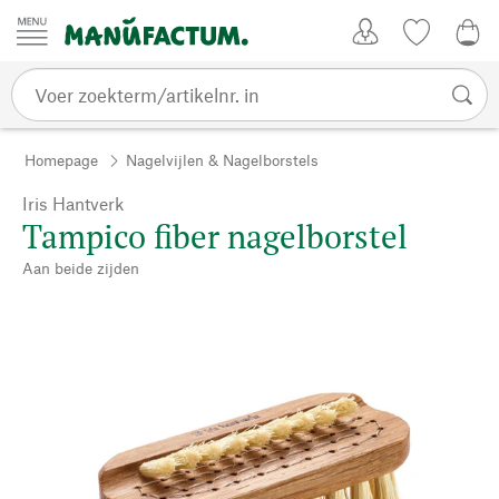
Passer au contenu
Account
Kijklijst
€ 0
Homepage
Nagelvijlen & Nagelborstels
Iris Hantverk
Tampico fiber nagelborstel
Aan beide zijden