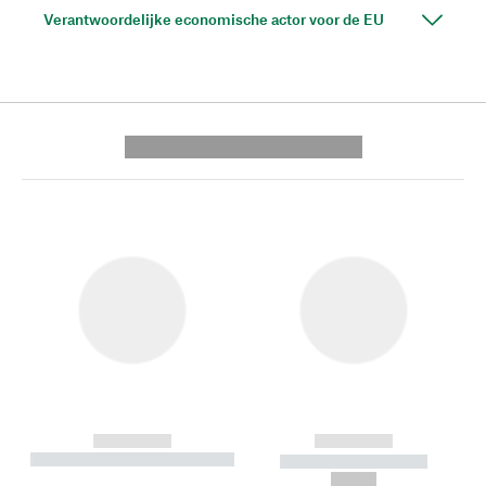
Verantwoordelijke economische actor voor de EU
---------- --------------
------------
------------
----------- ----------- --------
----------- -----------
---
--,-- €