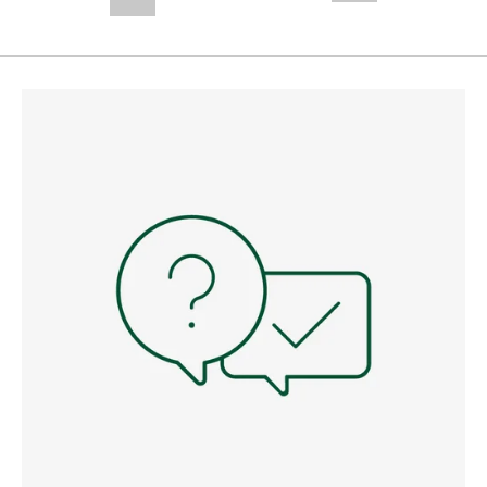
--,-- €