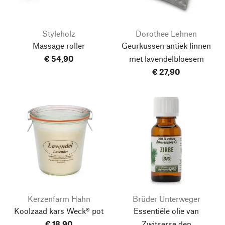
Styleholz
Dorothee Lehnen
Massage roller
Geurkussen antiek linnen
€ 54,90
met lavendelbloesem
€ 27,90
Kerzenfarm Hahn
Brüder Unterweger
Koolzaad kars Weck® pot
Essentiële olie van
€ 18,90
Zwitserse den