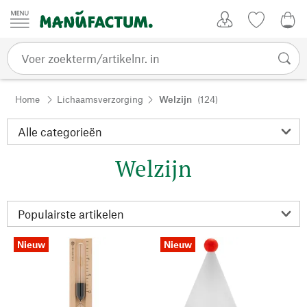
Passer au contenu
Account
Kijklijst
€ 0
Home
Lichaamsverzorging
Welzijn
(124)
Welzijn
Nieuw
Nieuw