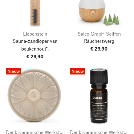
Liebenstein
Saico GmbH Seiffen
Sauna-zandloper van
Räucherzwerg
beukenhout".
€ 29,90
€ 29,90
Nieuw
Nieuw
Denk Keramische Werkstätten
Denk Keramische Werkstätten