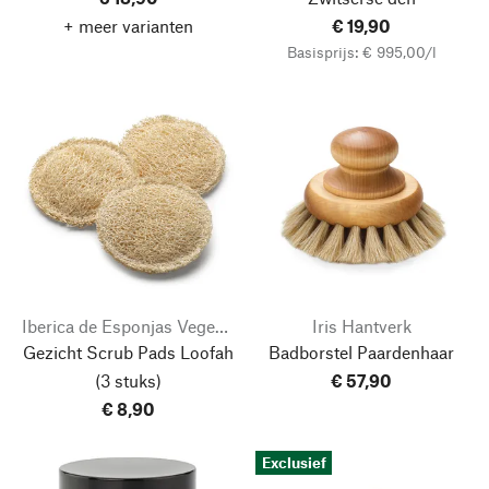
+ meer varianten
€ 19,90
Basisprijs: € 995,00/l
Iberica de Esponjas Vegetales
Iris Hantverk
Gezicht Scrub Pads Loofah
Badborstel Paardenhaar
(3 stuks)
€ 57,90
€ 8,90
Exclusief