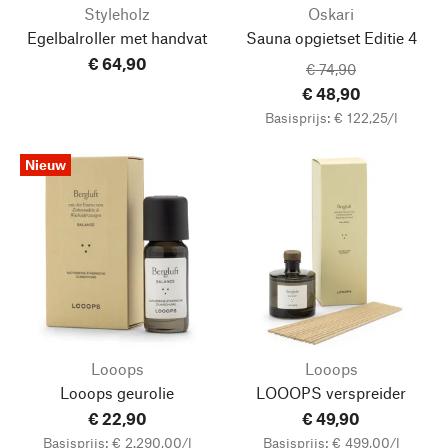
Styleholz
Oskari
Egelbalroller met handvat
Sauna opgietset Editie 4
€ 64,90
€ 74,90
€ 48,90
Basisprijs: € 122,25/l
Nieuw
Looops
Looops
Looops geurolie
LOOOPS verspreider
€ 22,90
€ 49,90
Basisprijs: € 2.290,00/l
Basisprijs: € 499,00/l