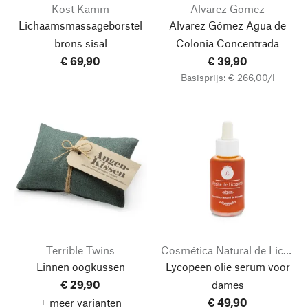
Kost Kamm
Alvarez Gomez
Lichaamsmassageborstel
Alvarez Gómez Agua de
brons sisal
Colonia Concentrada
€ 69,90
€ 39,90
Basisprijs: € 266,00/l
Terrible Twins
Cosmética Natural de Licopeno
Linnen oogkussen
Lycopeen olie serum voor
€ 29,90
dames
+ meer varianten
€ 49,90