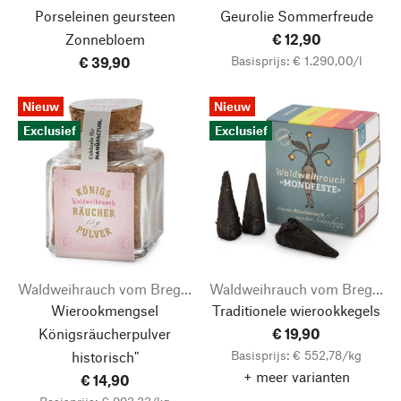
Porseleinen geursteen
Geurolie Sommerfreude
Zonnebloem
€ 12,90
Basisprijs: € 1.290,00/l
€ 39,90
Nieuw
Nieuw
Exclusief
Exclusief
Waldweihrauch vom Bregahof
Waldweihrauch vom Bregahof
Wierookmengsel
Traditionele wierookkegels
Königsräucherpulver
€ 19,90
Basisprijs: € 552,78/kg
historisch"
+ meer varianten
€ 14,90