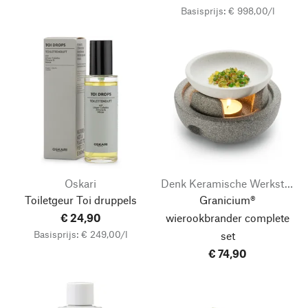
Basisprijs: € 998,00/l
Oskari
Denk Keramische Werkstätten
Toiletgeur Toi druppels
Granicium®
€ 24,90
wierookbrander complete
Basisprijs: € 249,00/l
set
€ 74,90