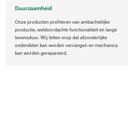
Duurzaamheid
Onze producten profiteren van ambachtelijke
productie, weldoordachte functionaliteit en lange
levensduur. Wij letten erop dat afzonderlijke
onderdelen kan worden vervangen en mechanica
Naar boven
kan worden gerepareerd.
Bewust
Bij onze productkeuze staat de duurzaamheid
centraal. Wij kiezen voor natuurlijke
bestanddelen en materialen, die kunnen worden
verzorgd, evenals op een efficiënt gebruik van
hulpbronnen en sociaal aanvaardbare productie.