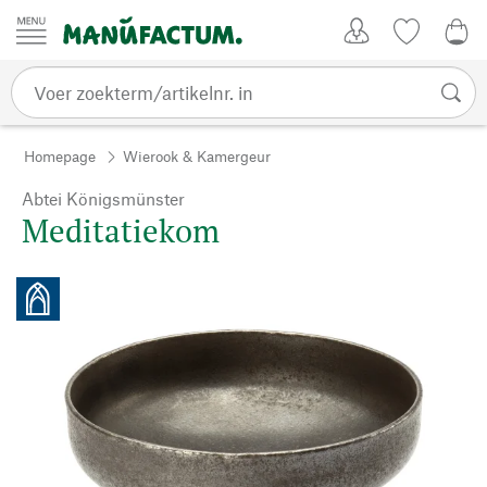
Passer au contenu
Account
Kijklijst
€ 0
Homepage
Wierook & Kamergeur
Abtei Königsmünster
Meditatiekom