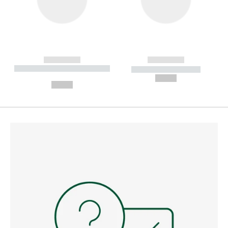
------------
------------
----------- ----------- --------
----------- -----------
---
--,-- €
--,-- €