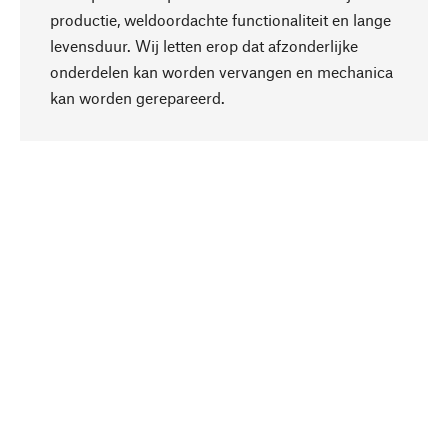
productie, weldoordachte functionaliteit en lange
levensduur. Wij letten erop dat afzonderlijke
onderdelen kan worden vervangen en mechanica
Naar boven
kan worden gerepareerd.
Bewust
Bij onze productkeuze staat de duurzaamheid
centraal. Wij kiezen voor natuurlijke
bestanddelen en materialen, die kunnen worden
verzorgd, evenals op een efficiënt gebruik van
hulpbronnen en sociaal aanvaardbare productie.