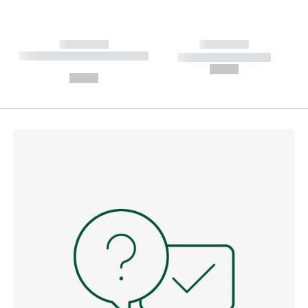
------------
------------
----------- ----------- --------
----------- -----------
---
--,-- €
--,-- €