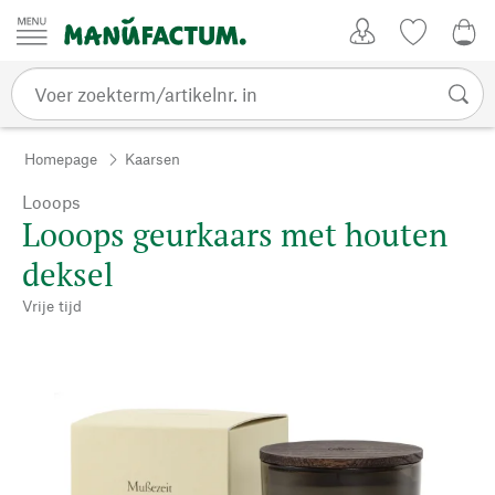
Passer au contenu
Account
Kijklijst
€ 0
Homepage
Kaarsen
Looops
Looops geurkaars met houten
deksel
Vrije tijd