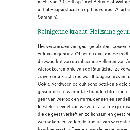
nacht van 30 april op 1 mei Beltane of Walp
of het Reapersfeest en op 1 november Allerhei
Samhain).
Reinigende kracht. Heilzame geur
Het verbranden van geurige planten, bossen e
cultus en gebruik. Of het nu gaat om de trad
de zweethut van de inheemse volkeren van A
wierookceremonie van de Raunächte: ze verwi
zuiverende kracht die wordt toegeschreven a
Ook al verdween de cultische betekenis geleid
gewoonte om wierook te branden bleef toch b
geur van wierook en mirre, dennen en sandel
feestelijk gevoel van welzijn - alsof de geur 
die de geest verheft en zo lichaam en geest 
wierookdozen zetten de traditie van wierook 
handgemaakt in Beieren met de beste ingredi