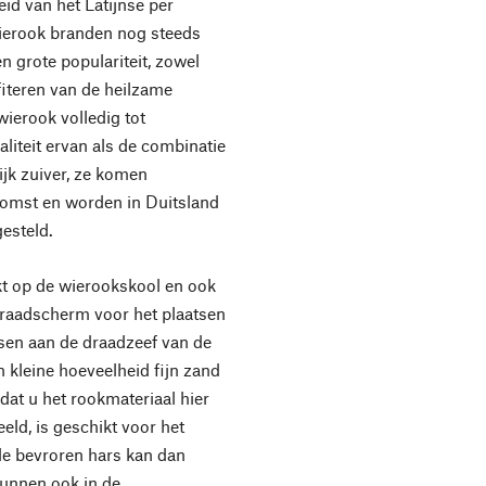
id van het Latijnse per
wierook branden nog steeds
 grote populariteit, zowel
fiteren van de heilzame
ierook volledig tot
aliteit ervan als de combinatie
ijk zuiver, ze komen
rkomst en worden in Duitsland
esteld.
t op de wierookskool en ook
draadscherm voor het plaatsen
sen aan de draadzeef van de
n kleine hoeveelheid fijn zand
dat u het rookmateriaal hier
eld, is geschikt voor het
, de bevroren hars kan dan
kunnen ook in de