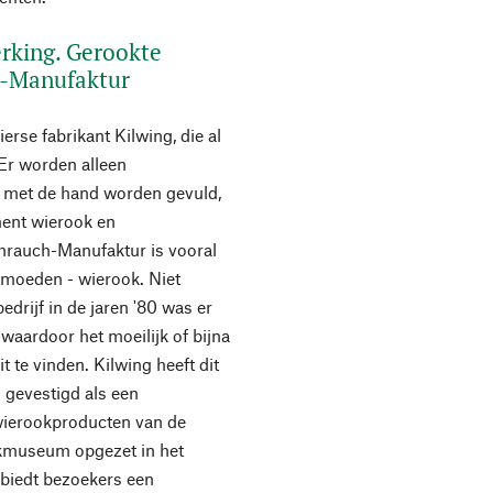
erking. Gerookte
h-Manufaktur
rse fabrikant Kilwing, die al
. Er worden alleen
e met de hand worden gevuld,
ment wierook en
hrauch-Manufaktur is vooral
ermoeden - wierook. Niet
edrijf in de jaren '80 was er
waardoor het moeilijk of bijna
 te vinden. Kilwing heeft dit
n gevestigd als een
wierookproducten van de
okmuseum opgezet in het
t biedt bezoekers een