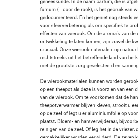
geneeskunde. In de naam parfum, die is afgele
fumum (= door de rook), is het gebruik van 
gedocumenteerd. En het geniet nog steeds een
voor sfeerverbetering als om specifiek te pro
effecten van wierook. Om de aroma's van de w
ontwikkeling te laten komen, zijn zowel de kw
cruciaal. Onze wierookmaterialen zijn natuurl
rechtstreeks uit het betreffende land van he
met de grootste zorg geselecteerd en sameng
De wierookmaterialen kunnen worden gerook
op een theepot als deze is voorzien van een 
van de wierook. Om te voorkomen dat de har
theepotverwarmer blijven kleven, strooit u ee
op de zeef of legt u er aluminiumfolie op voor
plaatst. Bloem- en harsverwijderaar, bijvoorbe
reinigen van de zeef. Of leg het in de vriezer
gemakkelijker worden verwijderd. De zeven 