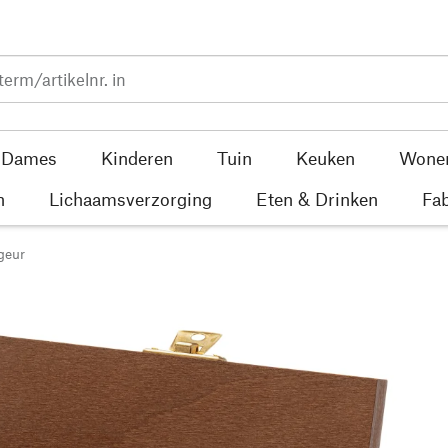
Dames
Kinderen
Tuin
Keuken
Wone
n
Lichaamsverzorging
Eten & Drinken
Fab
geur