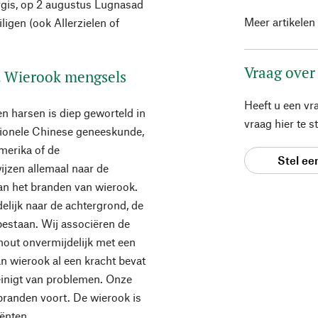
urgis, op 2 augustus Lugnasad
Meer artikelen
ligen (ook Allerzielen of
Vraag over
. Wierook mengsels
Heeft u een vr
n harsen is diep geworteld in
vraag hier te 
itionele Chinese geneeskunde,
merika of de
Stel ee
jzen allemaal naar de
an het branden van wierook.
elijk naar de achtergrond, de
estaan. Wij associëren de
hout onvermijdelijk met een
van wierook al een kracht bevat
reinigt van problemen. Onze
branden voort. De wierook is
ënten.