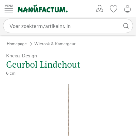
Passer au contenu
Account
Kijklijst
€ 0
Homepage
Wierook & Kamergeur
Kneisz Design
Geurbol Lindehout
6 cm