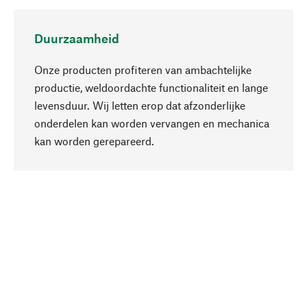
Duurzaamheid
Onze producten profiteren van ambachtelijke
productie, weldoordachte functionaliteit en lange
levensduur. Wij letten erop dat afzonderlijke
onderdelen kan worden vervangen en mechanica
Naar boven
kan worden gerepareerd.
Bewust
Bij onze productkeuze staat de duurzaamheid
centraal. Wij kiezen voor natuurlijke
bestanddelen en materialen, die kunnen worden
verzorgd, evenals op een efficiënt gebruik van