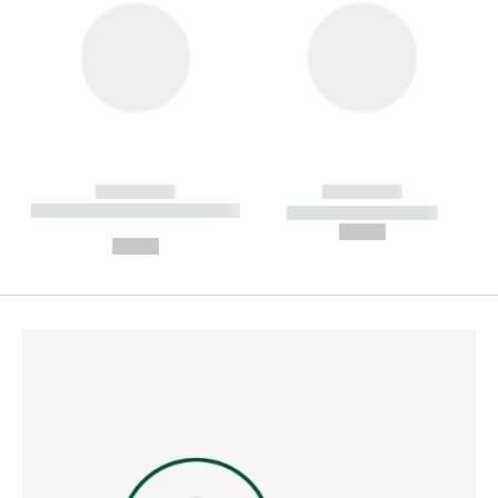
------------
------------
----------- ----------- --------
----------- -----------
---
--,-- €
--,-- €