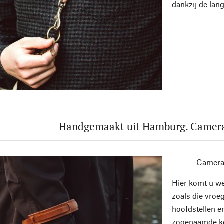
dankzij de lan
Handgemaakt uit Hamburg. Camera 
Camera 
Hier komt u we
zoals die vroe
hoofdstellen e
zogenaamde ker