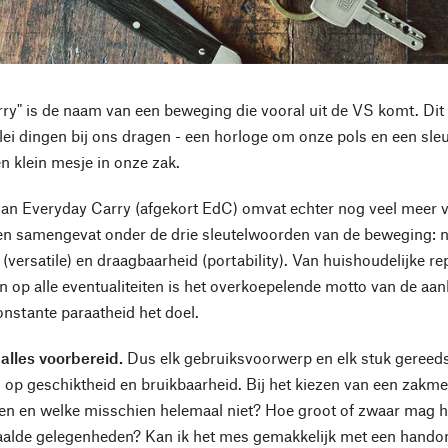
ry" is de naam van een beweging die vooral uit de VS komt. Dit 
erlei dingen bij ons dragen - een horloge om onze pols en een sl
n klein mesje in onze zak.
van Everyday Carry (afgekort EdC) omvat echter nog veel meer v
 samengevat onder de drie sleutelwoorden van de beweging: nut (
 (versatile) en draagbaarheid (portability). Van huishoudelijke r
jn op alle eventualiteiten is het overkoepelende motto van de aan
onstante paraatheid het doel.
 alles voorbereid.
Dus elk gebruiksvoorwerp en elk stuk gereedsc
 op geschiktheid en bruikbaarheid. Bij het kiezen van een zakmes,
en en welke misschien helemaal niet? Hoe groot of zwaar mag het 
paalde gelegenheden? Kan ik het mes gemakkelijk met een handom