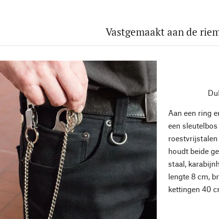
Vastgemaakt aan de rie
Du
Aan een ring e
een sleutelbos
roestvrijstale
houdt beide ge
staal, karabijn
lengte 8 cm, b
kettingen 40 c