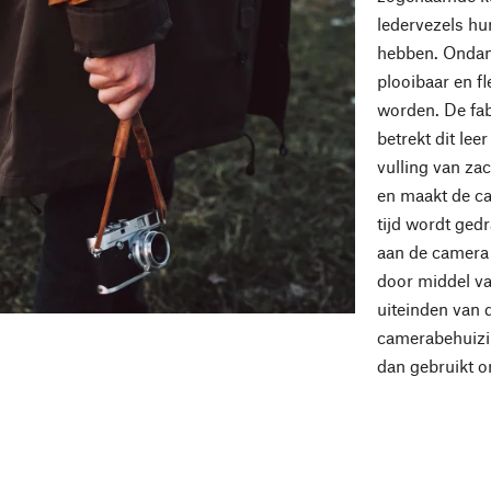
ledervezels hun
hebben. Ondanks
plooibaar en fl
worden. De fa
betrekt dit lee
vulling van za
en maakt de cam
tijd wordt ged
aan de camera 
door middel va
uiteinden van 
camerabehuizi
dan gebruikt o