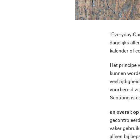
"Everyday Car
dagelijks all
kalender of ee
Het principe 
kunnen worden
veelzijdigheid
voorbereid zi
Scouting is c
en overal: op
gecontroleerd
vaker gebruik
alleen bij be