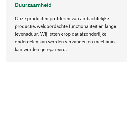
Duurzaamheid
Onze producten profiteren van ambachtelijke
productie, weldoordachte functionaliteit en lange
levensduur. Wij letten erop dat afzonderlijke
onderdelen kan worden vervangen en mechanica
Naar boven
kan worden gerepareerd.
Bewust
Bij onze productkeuze staat de duurzaamheid
centraal. Wij kiezen voor natuurlijke
bestanddelen en materialen, die kunnen worden
verzorgd, evenals op een efficiënt gebruik van
hulpbronnen en sociaal aanvaardbare productie.