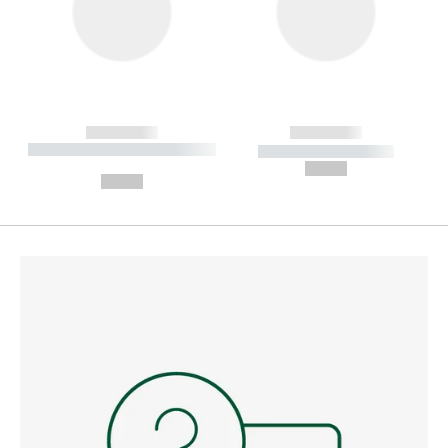
------------
------------
----------- ----------- --------
----------- -----------
---
--,-- €
--,-- €