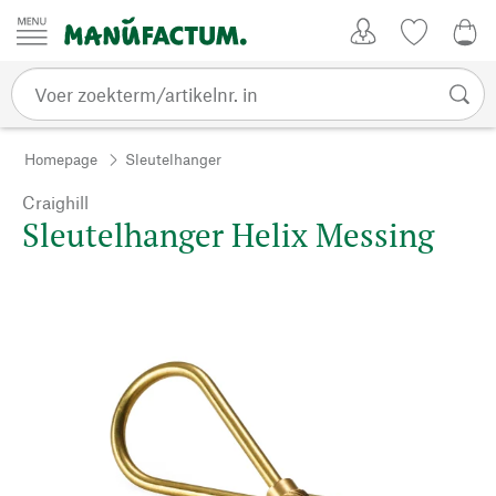
Passer au contenu
Account
Kijklijst
€ 0
Homepage
Sleutelhanger
Craighill
Sleutelhanger Helix Messing