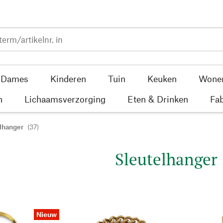
Dames
Kinderen
Tuin
Keuken
Wone
n
Lichaamsverzorging
Eten & Drinken
Fab
lhanger
(37)
Sleutelhanger
Nieuw