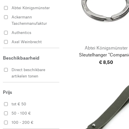
Abtei Königsmünster
Ackermann
Taschenmanufaktur
Authentics
Axel Weinbrecht
Abtei Königsmünster
Blue de Gênes
Sleutelhanger "Compani
Beschikbaarheid
Bosse und Richter
€ 8,50
Craighill
Direct beschikbare
artikelen tonen
designimdorf
Harold’s Lederwaren
Prijs
Kobashi Studio
tot € 50
Manufactum
50 - 100 €
Opinel
100 - 200 €
Orbitkey