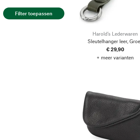
Reviermanufaktur
Filter toepassen
Sejr Copenhagen
Sonnenleder
Harold’s Lederwaren
Timeless Leather
Sleutelhanger leer, Gro
Craftsmanship
€ 29,90
Victorinox
+ meer varianten
WNZL