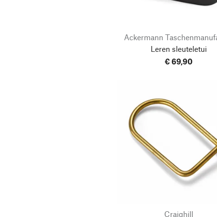
Ackermann Taschenmanufa
Leren sleuteletui
€ 69,90
Craighill