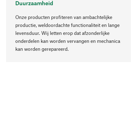
Duurzaamheid
Onze producten profiteren van ambachtelijke
productie, weldoordachte functionaliteit en lange
levensduur. Wij letten erop dat afzonderlijke
onderdelen kan worden vervangen en mechanica
Naar boven
kan worden gerepareerd.
Bewust
Bij onze productkeuze staat de duurzaamheid
centraal. Wij kiezen voor natuurlijke
bestanddelen en materialen, die kunnen worden
verzorgd, evenals op een efficiënt gebruik van
hulpbronnen en sociaal aanvaardbare productie.