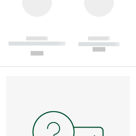
------------
------------
----------- ----------- --------
----------- -----------
---
--,-- €
--,-- €