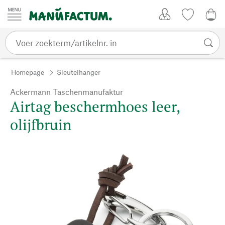
Passer au contenu
Account
Kijklijst
€ 0
Homepage
Sleutelhanger
Ackermann Taschenmanufaktur
Airtag beschermhoes leer,
olijfbruin