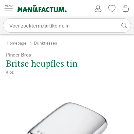
Passer au contenu
Account
Kijklijst
€ 0
Homepage
Drinkflessen
Pinder Bros
Britse heupfles tin
4 oz