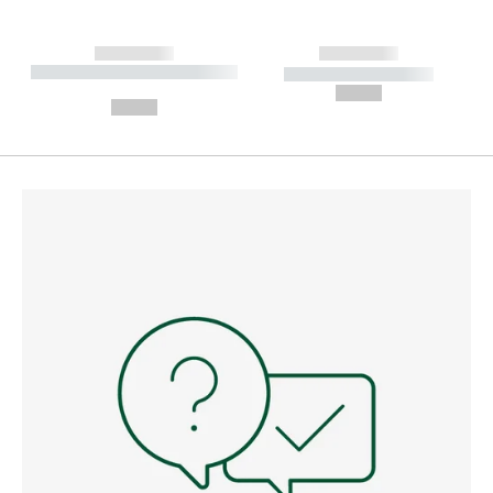
------------
------------
----------- ----------- --------
----------- -----------
---
--,-- €
--,-- €