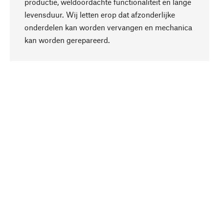
productie, weldoordachte functionaliteit en lange
levensduur. Wij letten erop dat afzonderlijke
onderdelen kan worden vervangen en mechanica
Naar boven
kan worden gerepareerd.
Bewust
Bij onze productkeuze staat de duurzaamheid
centraal. Wij kiezen voor natuurlijke
bestanddelen en materialen, die kunnen worden
verzorgd, evenals op een efficiënt gebruik van
hulpbronnen en sociaal aanvaardbare productie.