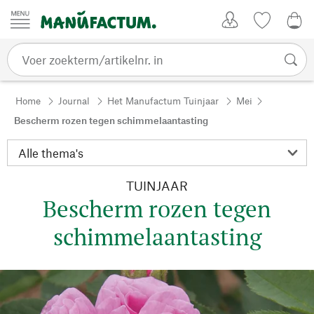
Passer au contenu
Account
Kijklijst
€ 0
Home
Journal
Het Manufactum Tuinjaar
Mei
Bescherm rozen tegen schimmelaantasting
TUINJAAR
Bescherm rozen tegen
schimmelaantasting