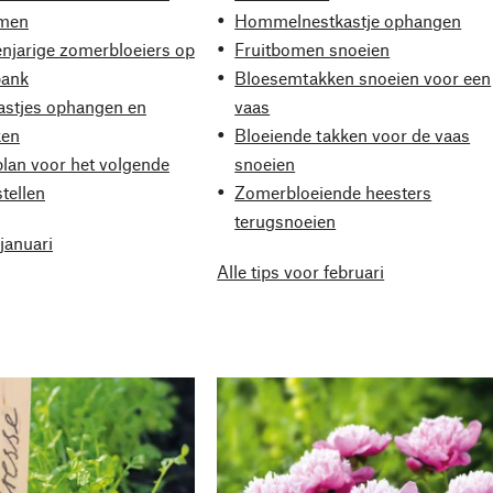
omen
Hommelnestkastje ophangen
enjarige zomerbloeiers op
Fruitbomen snoeien
bank
Bloesemtakken snoeien voor een
astjes ophangen en
vaas
en
Bloeiende takken voor de vaas
lan voor het volgende
snoeien
tellen
Zomerbloeiende heesters
terugsnoeien
 januari
Alle tips voor februari