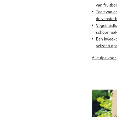
van fruitb
Teelt van e
de venster
Vogelnestk
schoonmak
Een kweekp
seizoen ops
Alle tips voor