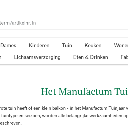
Dames
Kinderen
Tuin
Keuken
Wone
n
Lichaamsverzorging
Eten & Drinken
Fab
Het Manufactum Tui
rote tuin heeft of een klein balkon - in het Manufactum Tuinjaar 
tuintype en seizoen, worden alle belangrijke werkzaamheden op 
beschreven.