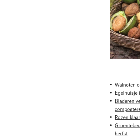
Walnoten o
Egelhuisje 
Bladeren v
composter
Rozen klaa
Groentebed
herfst