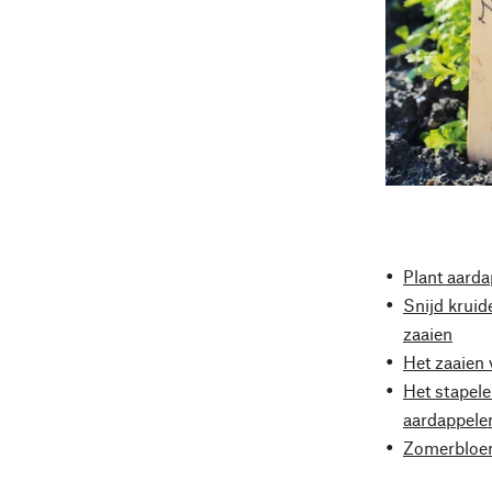
Plant aard
Snijd kruid
zaaien
Het zaaien 
Het stapel
aardappele
Zomerbloem