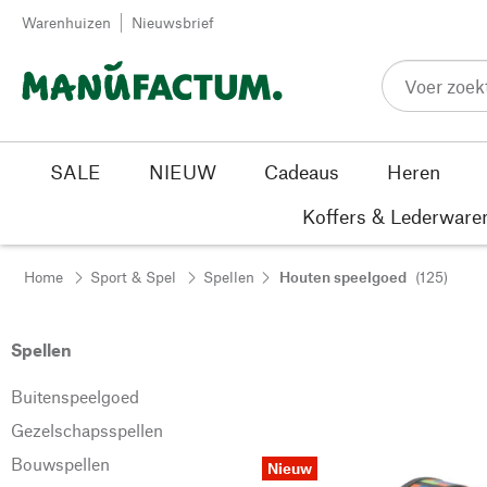
Passer au contenu
Warenhuizen
Nieuwsbrief
SALE
NIEUW
Cadeaus
Heren
Koffers & Lederware
Home
Sport & Spel
Spellen
Houten speelgoed
(125)
Spellen
Buitenspeelgoed
Gezelschapsspellen
Bouwspellen
Nieuw