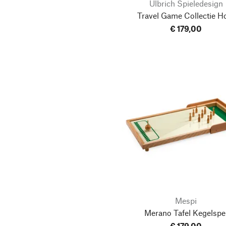
Ulbrich Spieledesign
Mespi
Travel Game Collectie H
Muffler
€ 179,00
Nanchen Natur
Naseweiss
nic - Spiel + Art
P. Hokema Musik Spiel
Zeug
Peter Hufer Innovation &
Vermarktung
Peter Ulbricht
Quelle est Belle
Company
Schöllner Holzspielzeug
Mespi
Senger Naturwelt
Merano Tafel Kegelspe
SIGHTBOX
€ 179,00