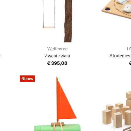
Weltevree
TA
t
Zwaai zwaai
Strategie
€ 395,00
Nieuw