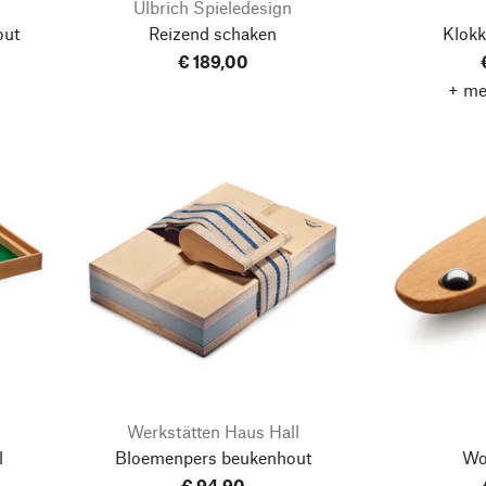
Ulbrich Spieledesign
out
Reizend schaken
Klokk
€ 189,00
+ me
Werkstätten Haus Hall
l
Bloemenpers beukenhout
Wo
€ 94,90