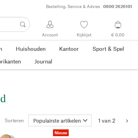
Bestelling, Service & Advies
0800 2626101
Account
Kijklijst
€ 0,00
n
Huishouden
Kantoor
Sport & Spel
rikanten
Journal
ed
1 van 2
Sorteren
me
Nieuw