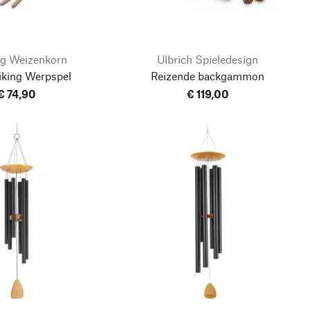
ng Weizenkorn
Ulbrich Spieledesign
iking Werpspel
Reizende backgammon
€ 74,90
€ 119,00