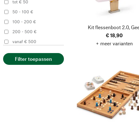
Holzspielwaren Ebert
tot € 50
fagus®
50 - 100 €
Fairwerk
100 - 200 €
Kit flessenboot 2.0, Gee
Helga Kreft
200 - 500 €
€ 18,90
Holz Bi-Ba-Butze
vanaf € 500
+ meer varianten
Kristian Finken
Holz-Hoerz
Filter toepassen
KarkenDiem
Kreiselmanufaktur
Mader
mabro
MAGAZIN
Manufactum
Margarete Ostheimer
Matador Spielwaren