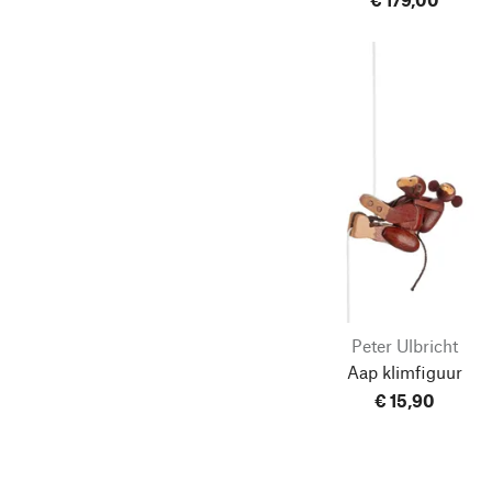
SINA Spielzeug
Spielzeugmanufaktur
Vah
Stiftung Weizenkorn
TAC-Verlag
TicToys
Ulbrich Spieledesign
Vilac
Walter Kraul
Walter ＆ Prediger
Peter Ulbricht
Weltevree
Aap klimfiguur
Werkstätten Haus Hall
€ 15,90
Wolfgang Werner
Wooden Story