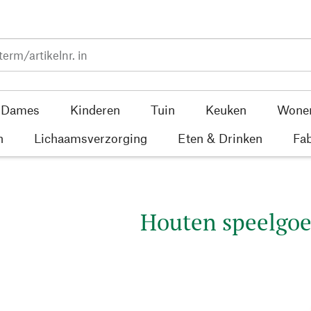
Dames
Kinderen
Tuin
Keuken
Wone
n
Lichaamsverzorging
Eten & Drinken
Fab
Houten speelgo