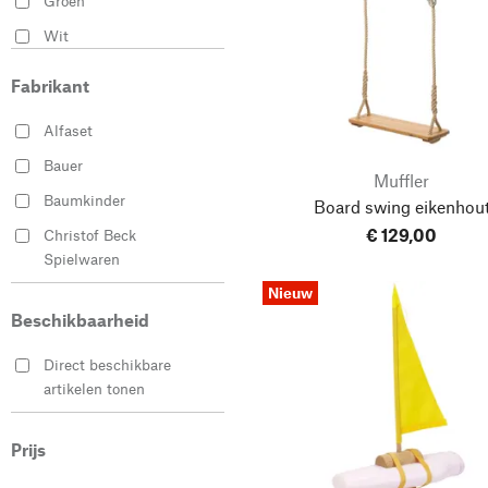
Groen
Wit
Zwart
Fabrikant
Alfaset
Bauer
Muffler
Baumkinder
Board swing eikenhou
€ 129,00
Christof Beck
Spielwaren
Nieuw
Clemens Gerhards
Beschikbaarheid
Cuboro
Das Bumerang-Projekt
Direct beschikbare
artikelen tonen
Decor-Spielzeug
Detoa Albrechtice
Prijs
Erzgebirgische