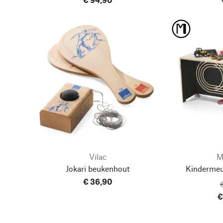
Vilac
M
Jokari beukenhout
Kindermeu
€ 36,90
€