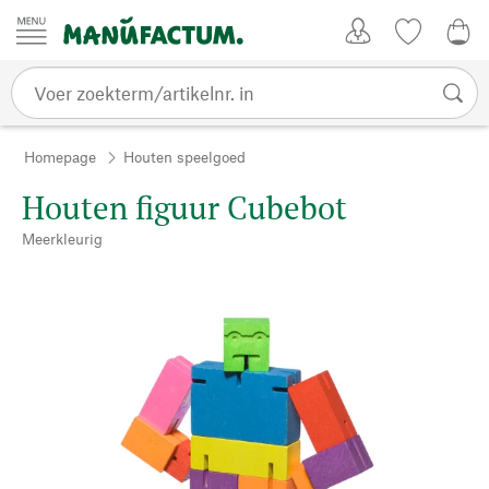
Passer au contenu
Account
Kijklijst
€ 0
Homepage
Houten speelgoed
Houten figuur Cubebot
Meerkleurig