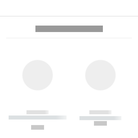
---------- --------------
------------
------------
----------- ----------- --------
----------- -----------
---
--,-- €
--,-- €