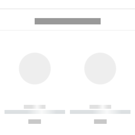
---------- --------------
------------
------------
----------- ----------- ----------
----------- ----------- ----------
-
-
--,-- €
--,-- €