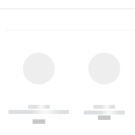
------------
------------
----------- ----------- ----------
----------- -----------
-
--,-- €
--,-- €