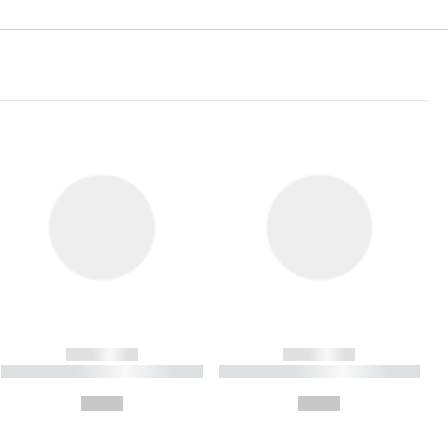
------------
------------
----------- ----------- ----------
----------- ----------- ----------
- -----------
-
--,-- €
--,-- €