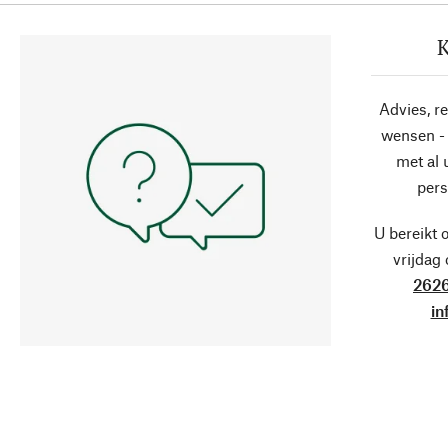
K
Advies, r
wensen - 
met al
pers
U bereikt 
vrijdag
2626
in