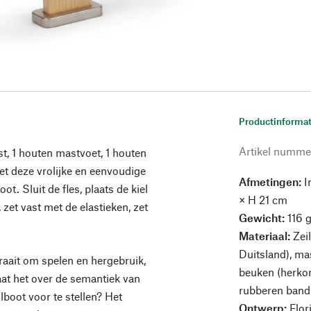
Productinformat
Artikel numme
ast, 1 houten mastvoet, 1 houten
 met deze vrolijke en eenvoudige
Afmetingen:
In
ot. Sluit de fles, plaats de kiel
× H 21 cm
zet vast met de elastieken, zet
Gewicht:
116 
Materiaal:
Zei
Duitsland), ma
aait om spelen en hergebruik,
beuken (herkoms
aat het over de semantiek van
rubberen band
boot voor te stellen? Het
Ontwerp:
Flor