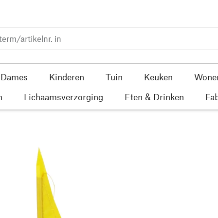
Dames
Kinderen
Tuin
Keuken
Wone
n
Lichaamsverzorging
Eten & Drinken
Fab