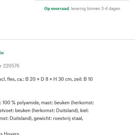
Op voorraad
,
levering binnen 3-4 dagen
ie
r
220576
cl. fles, ca.: B 20 × D 8 × H 30 cm, zeil: B 10
g
l: 100 % polyamide, mast: beuken (herkomst:
stvoet: beuken (herkomst: Duitsland), kiel:
t: Duitsland), gewicht: roestvrij staal,
is Hovers