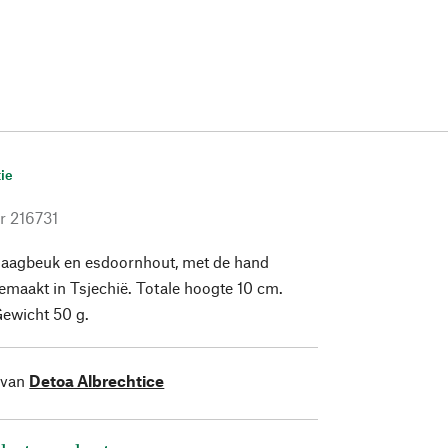
ie
r
216731
aagbeuk en esdoornhout, met de hand
emaakt in Tsjechië. Totale hoogte 10 cm.
Gewicht 50 g.
 van
Detoa Albrechtice