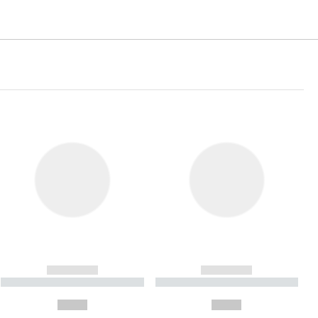
------------
------------
----------- ----------- ----------
----------- ----------- ----------
- -----------
-
--,-- €
--,-- €