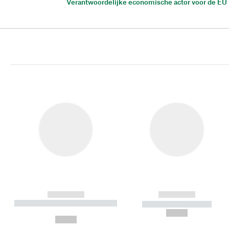
Verantwoordelijke economische actor voor de EU
------------
------------
----------- ----------- ----------
----------- -----------
-
--,-- €
--,-- €