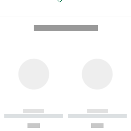
---------- --------------
------------
------------
----------- ----------- ----------
----------- ----------- ----------
-
-
--,-- €
--,-- €