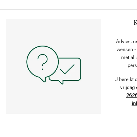
K
Advies, r
wensen - 
met al
pers
U bereikt 
vrijdag
2626
in