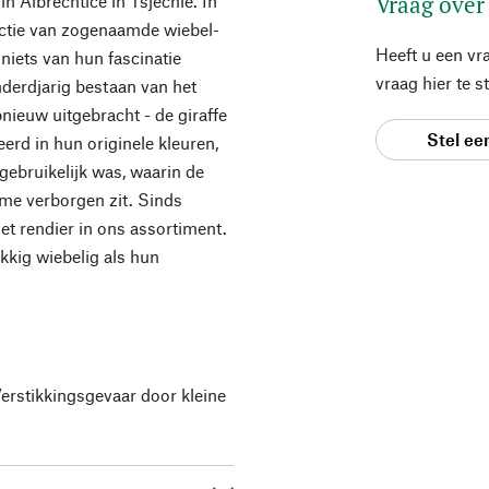
Vraag over
n Albrechtice in Tsjechië. In
uctie van zogenaamde wiebel-
Heeft u een vr
niets van hun fascinatie
vraag hier te 
derdjarig bestaan van het
pnieuw uitgebracht - de giraffe
Stel ee
eerd in hun originele kleuren,
 gebruikelijk was, waarin de
me verborgen zit. Sinds
t rendier in ons assortiment.
ekkig wiebelig als hun
Verstikkingsgevaar door kleine