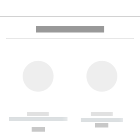
---------- --------------
------------
------------
----------- ----------- --------
----------- -----------
---
--,-- €
--,-- €