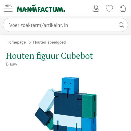
Passer au contenu
Account
Kijklijst
€ 0
Homepage
Houten speelgoed
Houten figuur Cubebot
Blauw