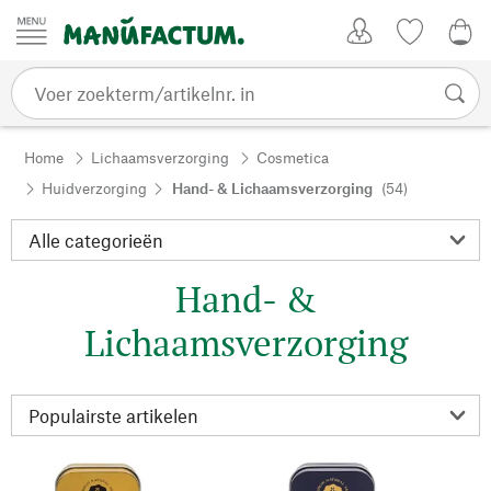
Passer au contenu
Account
Kijklijst
€ 0
Home
Lichaamsverzorging
Cosmetica
Huidverzorging
Hand- & Lichaamsverzorging
(54)
Hand- &
Lichaamsverzorging