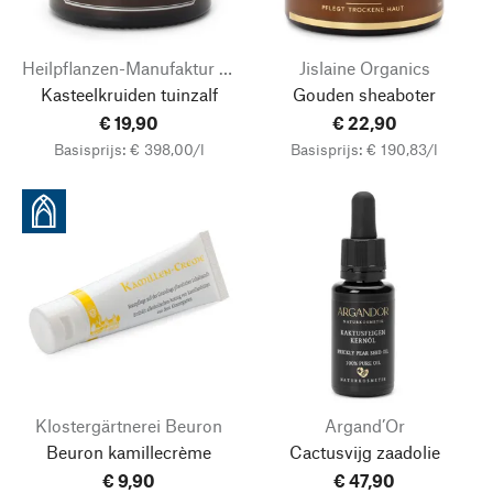
Heilpflanzen-Manufaktur Fronberg
Jislaine Organics
Kasteelkruiden tuinzalf
Gouden sheaboter
€ 19,90
€ 22,90
Basisprijs: € 398,00/l
Basisprijs: € 190,83/l
Klostergärtnerei Beuron
Argand’Or
Beuron kamillecrème
Cactusvijg zaadolie
€ 9,90
€ 47,90