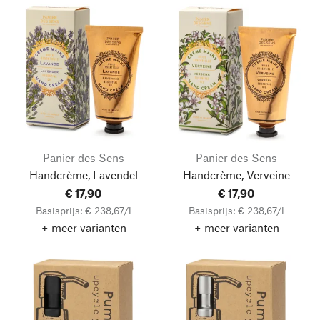
Panier des Sens
Panier des Sens
Handcrème, Lavendel
Handcrème, Verveine
€ 17,90
€ 17,90
Basisprijs: € 238,67/l
Basisprijs: € 238,67/l
+ meer varianten
+ meer varianten