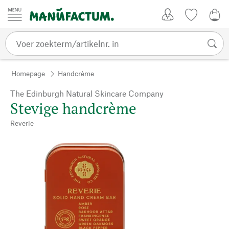
Passer au contenu
Account
Kijklijst
€ 0
Homepage
Handcrème
The Edinburgh Natural Skincare Company
Stevige handcrème
Reverie