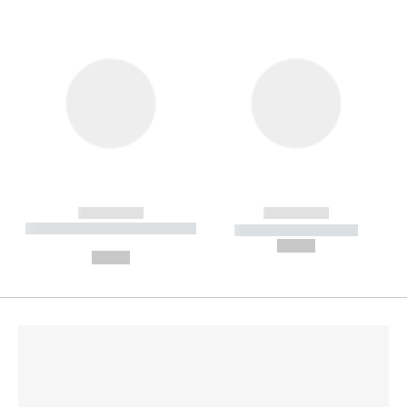
------------
------------
----------- ----------- --------
----------- -----------
---
--,-- €
--,-- €