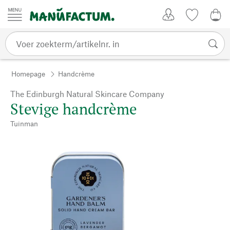
Passer au contenu
Account
Kijklijst
€ 0
Homepage
Handcrème
The Edinburgh Natural Skincare Company
Stevige handcrème
Tuinman