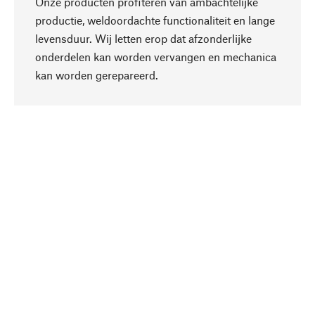
Onze producten profiteren van ambachtelijke
productie, weldoordachte functionaliteit en lange
levensduur. Wij letten erop dat afzonderlijke
onderdelen kan worden vervangen en mechanica
Naar boven
kan worden gerepareerd.
Bewust
Bij onze productkeuze staat de duurzaamheid
centraal. Wij kiezen voor natuurlijke
bestanddelen en materialen, die kunnen worden
verzorgd, evenals op een efficiënt gebruik van
hulpbronnen en sociaal aanvaardbare productie.