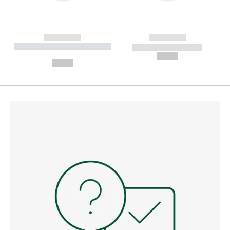
------------
------------
----------- ----------- --------
----------- -----------
---
--,-- €
--,-- €