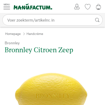
Passer au contenu
Account
Kijklijst
€ 0
Homepage
Handcrème
Bronnley
Bronnley Citroen Zeep