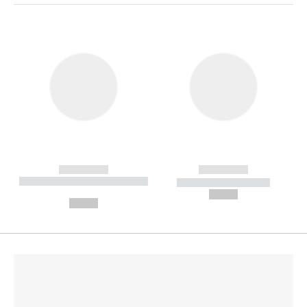
------------
------------
----------- ----------- --------
----------- -----------
---
--,-- €
--,-- €