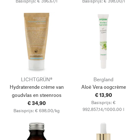
Basisprijs: € 396,67/l
Basisprijs: € 398,00/l
LICHTGRÜN®
Bergland
Hydraterende crème van
Aloë Vera oogcrème
goudvlas en steenroos
€ 13,90
Basisprijs: €
€ 34,90
992.857,14/1000.00 l
Basisprijs: € 698,00/kg