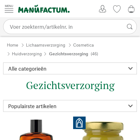
Passer au contenu
Account
Kijklijst
€ 0
Home
Lichaamsverzorging
Cosmetica
Huidverzorging
Gezichtsverzorging
(46)
Gezichtsverzorging