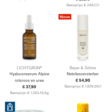
Basisprijs: € 249,17/l
Nieuw
LICHTGRÜN®
Beyer & Söhne
Hyaluronserum Alpine
Netvliesversterker
rotsroos en urea
€ 54,90
Basisprijs: € 1.830,00/l
€ 37,90
Basisprijs: € 1.263,33/kg