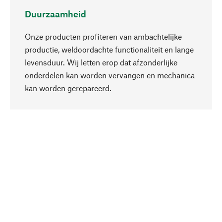
Duurzaamheid
Onze producten profiteren van ambachtelijke
productie, weldoordachte functionaliteit en lange
levensduur. Wij letten erop dat afzonderlijke
onderdelen kan worden vervangen en mechanica
Naar boven
kan worden gerepareerd.
Bewust
Bij onze productkeuze staat de duurzaamheid
centraal. Wij kiezen voor natuurlijke
bestanddelen en materialen, die kunnen worden
verzorgd, evenals op een efficiënt gebruik van
hulpbronnen en sociaal aanvaardbare productie.