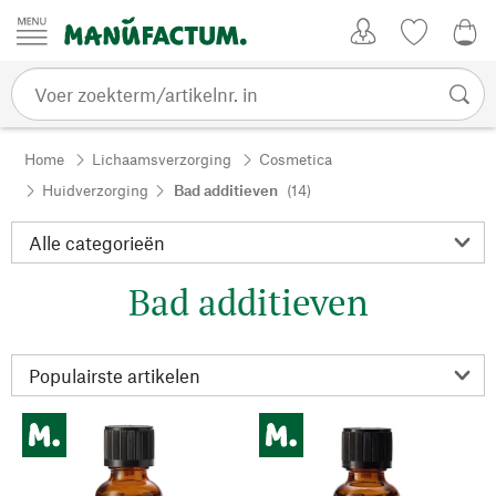
Passer au contenu
Account
Kijklijst
€ 0
Home
Lichaamsverzorging
Cosmetica
Huidverzorging
Bad additieven
(14)
Bad additieven